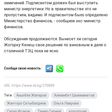
замечаний. Подписантом должен был выступить
министр энергетики. Но в правительстве это не
пропустили, видимо. И подписантом было определено
Министерство финансов, - сообщила экс-министр
финансов.
Обсуждения продолжаются. Вынесет ли сегодня
Жогорку Кенеш свое решение по виновным в деле о
столичной ТЭЦ пока не ясно.
Сообщи свою новость:
URL: https://www.vb.kg/370889
Теги:
Акылбек Жапаров
,
Алмамбет Шыкмаматов
,
Жанторо Сатыбалдиев
,
Ольга Лаврова
,
Сапар Исаков
,
Темир Сариев
,
коррупция
,