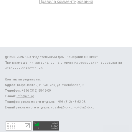
Правила комментирования
@1996-2026
ЗАО "Издательский дом "Вечерний Бишкек"
При размещении материалов на сторонних ресурсах гиперссылка на
источник обязательна.
Контакты редакции:
Адрес:
Кыргызстан, г. Бишкек, ул. Усенбаева, 2.
Телефон:
+996 (312) 88-18-09.
E-mail:
info@vb.kg
Телефон рекламного отдела:
+996 (312) 48-62-03.
E-mail рекламного отдела:
vbavto@vb.kg, vb48k@vb.kg