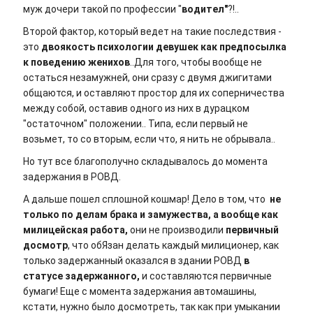
муж дочери такой по профессии "
водител"
?!..
Второй фактор, который ведет на такие последствия -
это
двоякость психологии девушек как предпосылка
к поведению женихов
..Для того, чтобы вообще не
остаться незамужней, они сразу с двумя джигитами
общаются, и оставляют простор для их соперничества
между собой, оставив одного из них в дурацком
"остаточном" положении.. Типа, если первый не
возьмет, то со вторым, если что, я нить не обрывала..
Но тут все благополучно складывалось до момента
задержания в РОВД.
А дальше пошел сплошной кошмар! Дело в том, что
не
только по делам брака и замужества, а вообще как
милицейская работа,
они не производили
первичный
досмотр
, что обЯзан делать каждый милиционер, как
только задержанный оказался в здании РОВД
в
статусе задержанного,
и составляются первичные
бумаги! Еще с момента задержания автомашины,
кстати, нужно было досмотреть, так как при умыкании