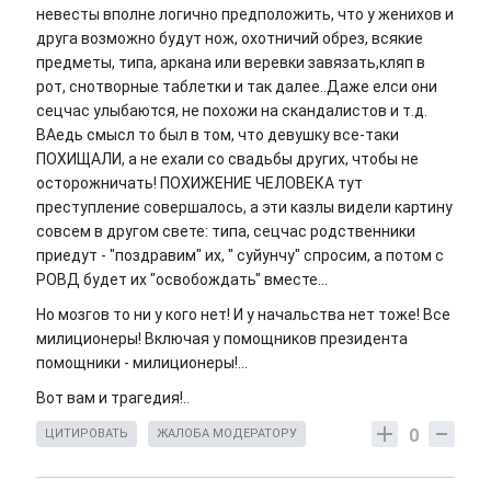
невесты вполне логично предположить, что у женихов и
друга возможно будут нож, охотничий обрез, всякие
предметы, типа, аркана или веревки завязать,кляп в
рот, снотворные таблетки и так далее..Даже елси они
сецчас улыбаются, не похожи на скандалистов и т.д.
ВАедь смысл то был в том, что девушку все-таки
ПОХИЩАЛИ, а не ехали со свадьбы других, чтобы не
осторожничать! ПОХИЖЕНИЕ ЧЕЛОВЕКА тут
преступление совершалось, а эти казлы видели картину
совсем в другом свете: типа, сецчас родственники
приедут - "поздравим" их, " суйунчу" спросим, а потом с
РОВД будет их "освобождать" вместе...
Но мозгов то ни у кого нет! И у начальства нет тоже! Все
милиционеры! Включая у помощников президента
помощники - милиционеры!...
Вот вам и трагедия!..
0
ЦИТИРОВАТЬ
ЖАЛОБА МОДЕРАТОРУ