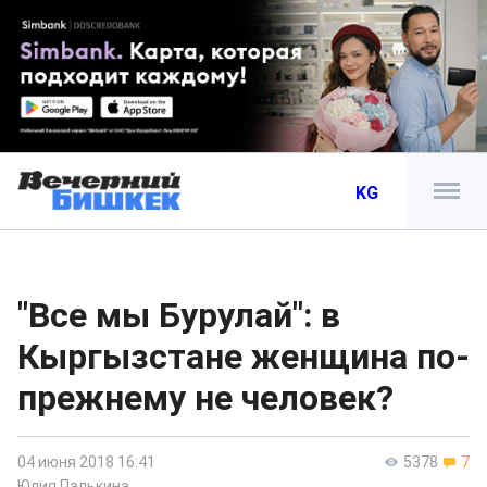
KG
"Все мы Бурулай": в
Кыргызстане женщина по-
прежнему не человек?
04 июня 2018 16:41
5378
7
Юлия Палькина