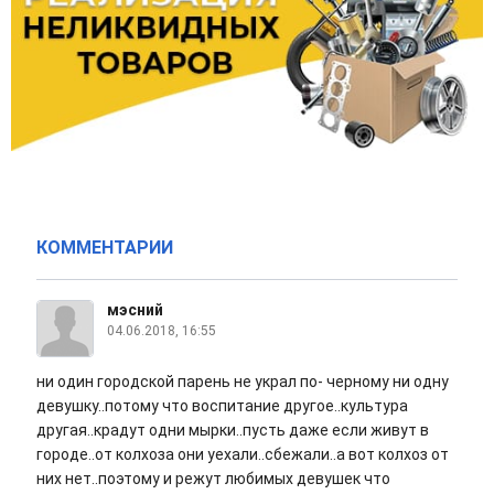
КОММЕНТАРИИ
мэсний
04.06.2018, 16:55
ни один городской парень не украл по- черному ни одну
девушку..потому что воспитание другое..культура
другая..крадут одни мырки..пусть даже если живут в
городе..от колхоза они уехали..сбежали..а вот колхоз от
них нет..поэтому и режут любимых девушек что