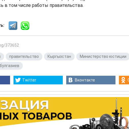
ь в том числе работы правительства.
сть:
.kg/373652
я
,
правительство
,
Кыргызстан
,
Министерство юстиции
булгазиев
Twitter
Вконтакте