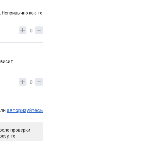
. Непривычно как-то
0
ависит
0
или
авторизуйтесь
осле проверки
азу, то