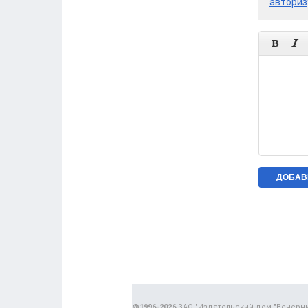
авториз


@1996-2026
ЗАО "Издательский дом "Вечерн