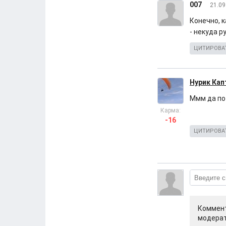
007
21.09
Конечно, 
- некуда р
ЦИТИРОВА
Нурик Кап
Ммм да по
Карма:
-16
ЦИТИРОВА
Коммент
модерат