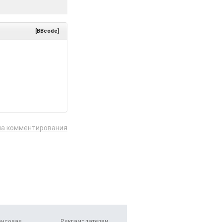
[BBcode]
ла комментирования
ансовая
Рекламодателям