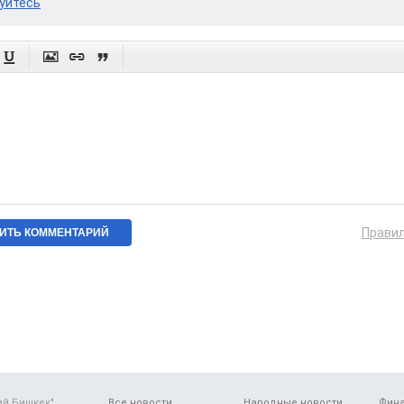
уйтесь




Прави
ий Бишкек"
Все новости
Народные новости
Фин