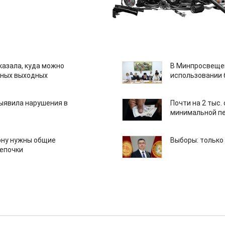
казала, куда можно
В Минпросвещен
нных выходных
использовании
ыявила нарушения в
Почти на 2 тыс.
минимальной пе
ону нужны общие
Выборы: только
епочки