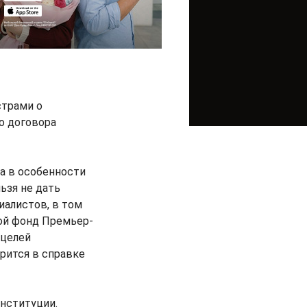
страми о
о договора
а в особенности
ьзя не дать
алистов, в том
ой фонд Премьер-
 целей
рится в справке
нституции.