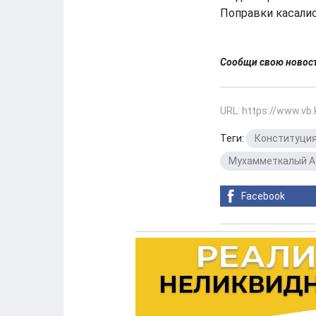
Поправки касалис
Сообщи свою ново
URL: https://www.vb
Теги:
Конституци
Мухамметкалый А
Facebook