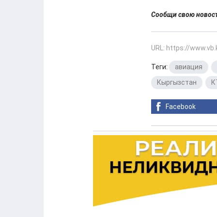
Сообщи свою ново
URL: https://www.vb
Теги:
авиация
,
Кыргызстан
,
К
Facebook