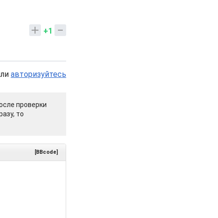
+1
или
авторизуйтесь
осле проверки
азу, то
[BBcode]