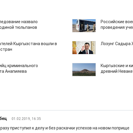
едование назвало
Российские вое
одиной тюльпанов
проведения уче
ателей Кыргызстана вошли в
Лозунг Садыра
 стран
бийц криминального
Кыргызские и к
та Анапияева
древний Неваке
бец
01.02.2019, 16:35
разу приступил к делу и без раскачки успехов на новом поприще