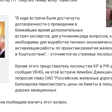
ектор ГП "Кыргыз темир жолу" Канатбек
"В ходе встречи были достигнуты
договоренности о проведении в
ближайшее время дополнительных
встреч экспертов, для уточнения ряда вопросов, 
необходимы для выработки технико-экономическ
активизации работы по проектам развития желе
в Кыргызстане", - уточняется на странице посоль
Кроме этого представитель посольства КР в РФ 
в
сообщил VB.KG, на этой встрече Аликбек Джекше
попросил главу ОАО "Российские железные дороги
Белозерова пересмотреть цены на билеты в поезд
дороже авиационных.
на пообещала изучить этот вопрос.