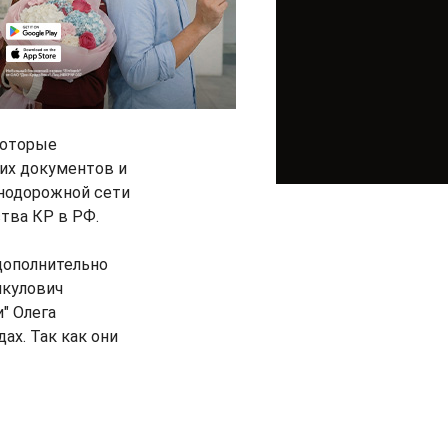
которые
их документов и
знодорожной сети
ства КР в РФ.
дополнительно
нкулович
" Олега
ах. Так как они