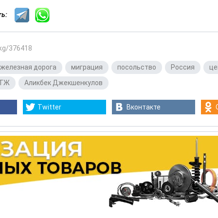
сть:
.kg/376418
железная дорога
,
миграция
,
посольство
,
Россия
,
це
ТЖ
,
Аликбек Джекшенкулов
Twitter
Вконтакте