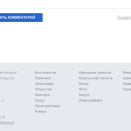
Прави
ий Бишкек"
Все новости
Народные новости
Фин
ресурсах
Политика
Кыргызская пресса
грам
Экономика
Блоги
Прав
Общество
Фото
Спра
Культура
Видео
 2.
Спорт
Инфографика
Происшествия
В мире
-03.
48k@vb.kg