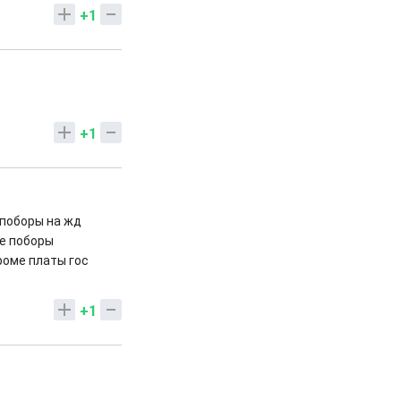
+1
+1
 поборы на жд
ые поборы
роме платы гос
+1