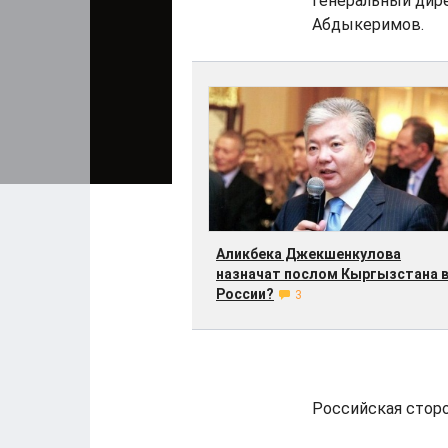
генеральный дир
Абдыкеримов.
Аликбека Джекшенкулова
назначат послом Кыргызстана 
России?
3
Российская сторо