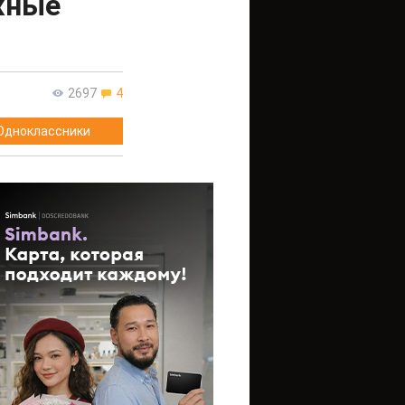
жные
2697
4
Одноклассники