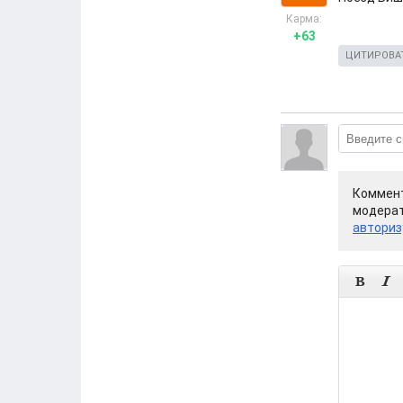
Карма:
+63
ЦИТИРОВА
Коммент
модерат
авториз

