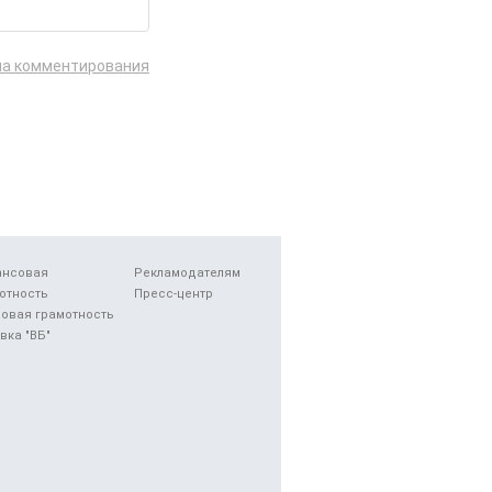
ла комментирования
ансовая
Рекламодателям
отность
Пресс-центр
овая грамотность
вка "ВБ"