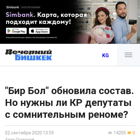
KG
"Бир Бол" обновила состав.
Но нужны ли КР депутаты
с сомнительным реноме?
02 сентября 2020 13:59
14205
0
Азиз Осмонов