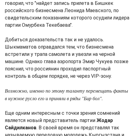
говорил, что "найдет запись прилета в Бишкек
российского бизнесмена Леонида Маевского, по
свидетельским показаниям которого осудили лидера
партии Омурбека Текебаева".
Добиться доказательств так и не удалось.
Шыкмаматов оправдался тем, что бизнесмена
встретили у трапа самолета и увезли на черной
машине. Однако глава аэропорта Эмир Чукуев позже
пояснил, что россиянин проходил паспортный
контроль в общем порядке, не через VIP-зону.
Возможно, именно по этому таланту перемещать факты
в нужное русло его и приняли в ряды "Бир бол".
Еще одним интересным с точки зрения сомнений
является новый представитель партии
Жодар
Сайдилканов
. В своей время он представлял так
называемую передовую молодежь Кыргызстана и