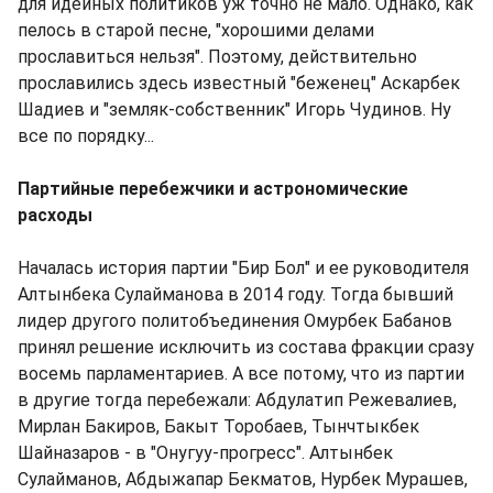
для идейных политиков уж точно не мало. Однако, как
пелось в старой песне, "хорошими делами
прославиться нельзя". Поэтому, действительно
прославились здесь известный "беженец" Аскарбек
Шадиев и "земляк-собственник" Игорь Чудинов. Ну
все по порядку...
Партийные перебежчики и астрономические
расходы
Началась история партии "Бир Бол" и ее руководителя
Алтынбека Сулайманова в 2014 году. Тогда бывший
лидер другого политобъединения Омурбек Бабанов
принял решение исключить из состава фракции сразу
восемь парламентариев. А все потому, что из партии
в другие тогда перебежали: Абдулатип Режевалиев,
Мирлан Бакиров, Бакыт Торобаев, Тынчтыкбек
Шайназаров - в "Онугуу-прогресс". Алтынбек
Сулайманов, Абдыжапар Бекматов, Нурбек Мурашев,