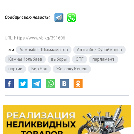
Сообщи свою новость:
URL: https://www.vb.kg/391606
Теги:
Алмамбет Шыкмаматов
,
Алтынбек Сулайманов
,
Камчы Кольбаев
,
выборы
,
ОПГ
,
парламент
,
партии
,
Бир Бол
,
Жогорку Кенеш