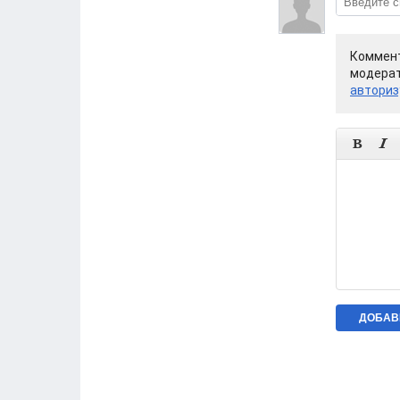
Коммент
модерат
авториз

