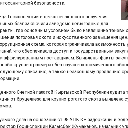
итосанитарной безопасности.
ца Госинспекции в целях незаконного получения
и иных благ заключили заведомо невыгодные для
ракты, где основным условием было извлечение теневых
шения поголовья скота и искусственного завышения цен.
оррупционная схема, которая ограничивала возможность 
аний, что обеспечивала доступ к государственным закуп
и аффилированным поставщикам. Выявлены факты закуп
особо крупных размерах без научно-экономического обосн
ледующему списанию, а также незаконному продлению сро
формации.
енного Счетной палатой Кыргызской Республики аудита 
кцин от бруцеллеза для крупно-рогатого скота выявлена 
сомов.
уемого дела на основании ст.98 УПК КР задержаны и вод
ектор Госинспекции Калысбек Жумаканов, начальник упра