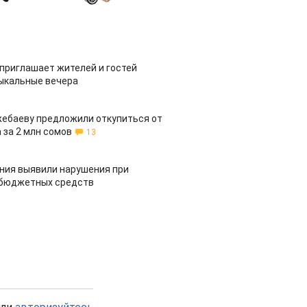
приглашает жителей и гостей
ыкальные вечера
жебаеву предложили откупиться от
 за 2 млн сомов
13
ия выявили нарушения при
 бюджетных средств