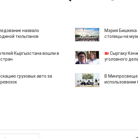
едование назвало
Мэрия Бишкека 
одиной тюльпанов
столицы на муз
ателей Кыргызстана вошли в
Сыргаку Кен
 стран
уголовного дела
скацию грузовых авто за
В Минпросвещен
еревозок
использовании