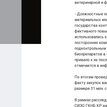
ветеринарной и ф
- Должностные ли
материальных ил
государства конт
фиктивного повы
использовалась к
посторонних комп
подконтрольным 
биопрепаратов в 
привело к их пос
отмечается в ин
По итогам провед
факту закупок ва
размере 31 млн. 
В рамках расслед
СИЗО ГКНБ КР дир