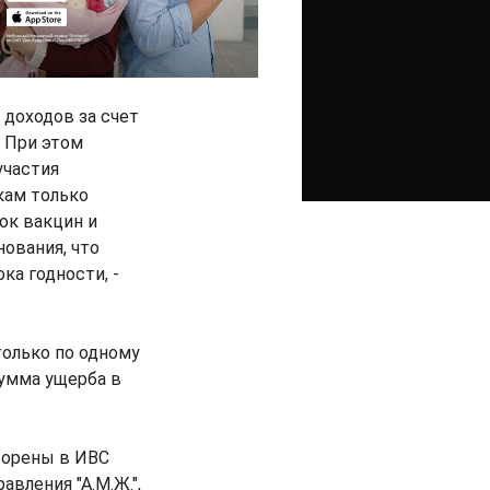
 доходов за счет
 При этом
участия
кам только
ок вакцин и
ования, что
ка годности, -
только по одному
сумма ущерба в
ворены в ИВС
вления "А.М.Ж.",