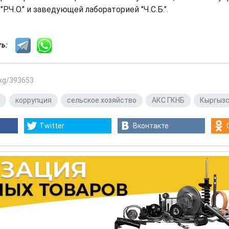
"Р.Ч.О." и заведующей лабораторией "Ч.С.Б.".
сть:
.kg/393653
,
коррупция
,
сельское хозяйство
,
АКС ГКНБ
,
Кыргыз
Twitter
Вконтакте