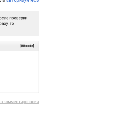
или
авторизуйтесь
осле проверки
азу, то
[BBcode]
ла комментирования