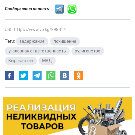
Сообщи свою новость:
URL: https://www.vb.kg/398414
Теги:
задержание
,
похищение
,
уголовная ответственность
,
хулиганство
,
Кыргызстан
,
МВД