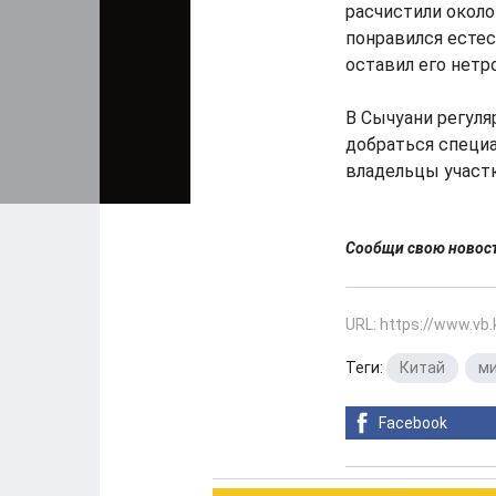
расчистили около
понравился естес
оставил его нетр
В Сычуани регуля
добраться специа
владельцы участ
Сообщи свою ново
URL: https://www.vb
Теги:
Китай
,
ми
Facebook