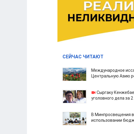
СЕЙЧАС ЧИТАЮТ
Международное иссл
Центральную Азию р
Сыргаку Кенжебае
уголовного дела за 2
В Минпросвещения в
использовании бюдж