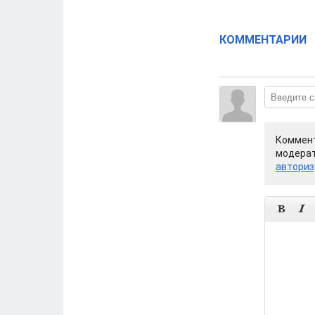
КОММЕНТАРИИ
Коммент
модерат
авториз

