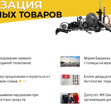
едование назвало
Мэрия Бишкека 
одиной тюльпанов
столицы на муз
ву предложили откупиться от
Более двадцати
 млн сомов
Антологию тюрк
13
ыявили нарушения при
Депутат ЖК Шаб
етных средств
организация дл