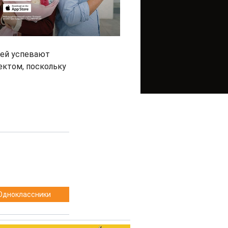
тей успевают
ъектом, поскольку
Одноклассники