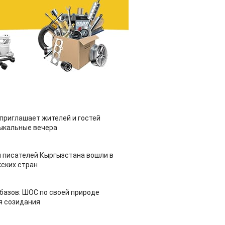
приглашает жителей и гостей
ыкальные вечера
 писателей Кыргызстана вошли в
ских стран
азов: ШОС по своей природе
я созидания