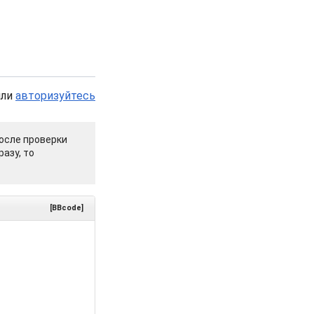
или
авторизуйтесь
осле проверки
азу, то
[BBcode]