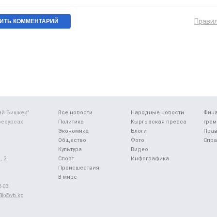
Прави
ий Бишкек"
Все новости
Народные новости
Фин
ресурсах
Политика
Кыргызская пресса
грам
Экономика
Блоги
Прав
Общество
Фото
Спра
Культура
Видео
 2.
Спорт
Инфографика
Происшествия
В мире
-03.
48k@vb.kg