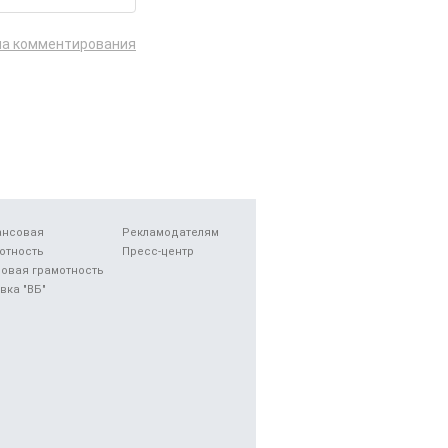
ла комментирования
ансовая
Рекламодателям
отность
Пресс-центр
овая грамотность
вка "ВБ"