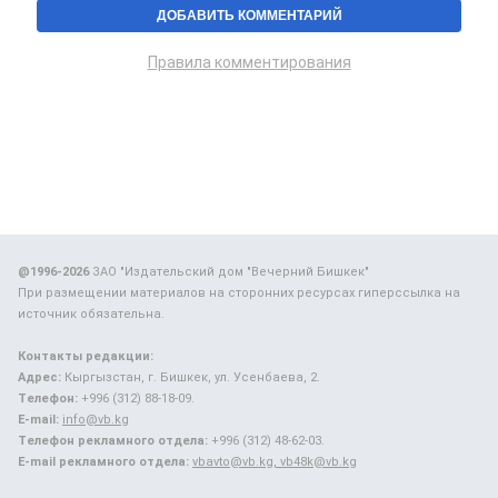
Правила комментирования
@1996-2026
ЗАО "Издательский дом "Вечерний Бишкек"
При размещении материалов на сторонних ресурсах гиперссылка на
источник обязательна.
Контакты редакции:
Адрес:
Кыргызстан, г. Бишкек, ул. Усенбаева, 2.
Телефон:
+996 (312) 88-18-09.
E-mail:
info@vb.kg
Телефон рекламного отдела:
+996 (312) 48-62-03.
E-mail рекламного отдела:
vbavto@vb.kg, vb48k@vb.kg