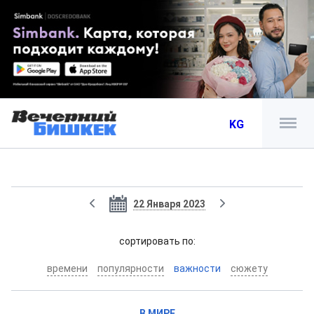
KG
22 Января 2023
cортировать по:
времени
популярности
важности
сюжету
В МИРЕ