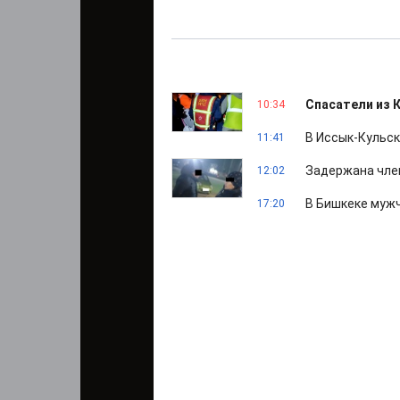
Спасатели из К
10:34
В Иссык-Кульск
11:41
Задержана чле
12:02
В Бишкеке мужч
17:20