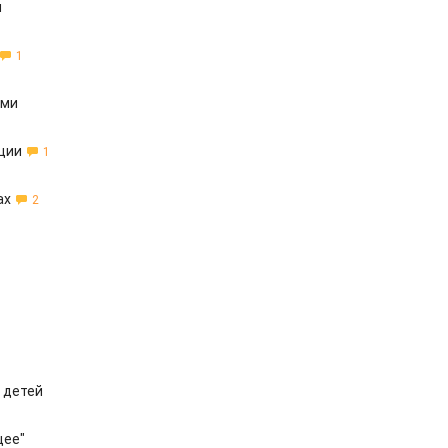
и
1
ыми
ции
1
ах
2
 детей
щее"