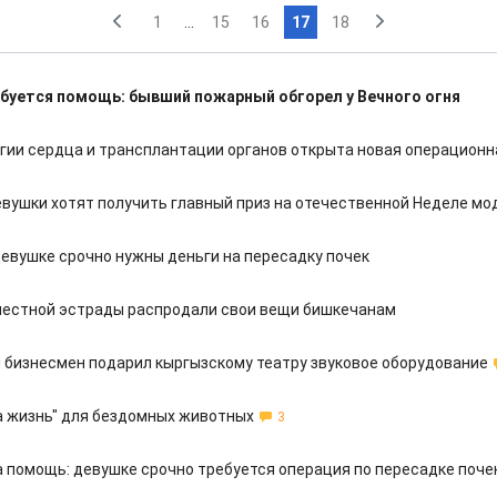
1
...
15
16
17
18
буется помощь: бывший пожарный обгорел у Вечного огня
ргии сердца и трансплантации органов открыта новая операционн
евушки хотят получить главный приз на отечественной Неделе мо
девушке срочно нужны деньги на пересадку почек
местной эстрады распродали свои вещи бишкечанам
 бизнесмен подарил кыргызскому театру звуковое оборудование
а жизнь" для бездомных животных
3
 помощь: девушке срочно требуется операция по пересадке поче