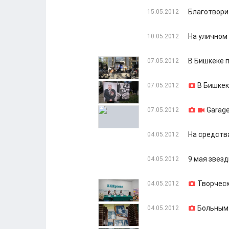
Благотворит
15.05.2012
На уличном
10.05.2012
В Бишкеке 
07.05.2012
В Бишкек
07.05.2012
Garage
07.05.2012
На средств
04.05.2012
9 мая звез
04.05.2012
Творческ
04.05.2012
Больным 
04.05.2012