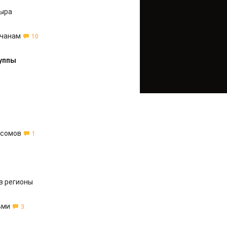
тыра
ьчанам
10
руппы
 сомов
1
в регионы
ьми
3