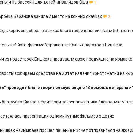
еньги на бассейн для детей-инвалидов Оша
1
рбека Бабанова заняла 2 место на конных скачках
2
бдыкеримов собрал в рамках благотворительной акции 50 тысяч
тельный йога-флешмоб прошел на Южных воротах в Бишкеке
и из новостроек Бишкека продавали свою продукцию на ярмарке
овость: Собираем средства на 2 этап издания христоматии на кы
ВБ" проводит благотворительную акцию "В помощь ветеранам"
 благоустройство территории вокруг памятника блокадникам в п
состоялась презентация одноминутных фильмов о детях
нишбек Райымбаев прошел лечение и хочет отправиться на джай