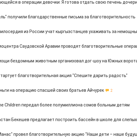
ющейся в операции девочки: Я готова отдать свою печень дочер
зель" получили благодарственные письма за благотворительность
илосердия из России учат кыргызстанцев ухаживать за немощн
иоцентра Саудовской Аравии проводят благотворительные опера
мощи бездомным животным организовал дог-шоу на Южных ворот
стартует благотворительная акция "Спешите дарить радость"
ньги на операцию спасшей своих братьев Айчурек
2
the Сhildren передал более полумиллиона сомов больным детям
стан Бекешев предлагает построить бассейн в школе для слепых
Манас" провел благотворительную акцию "Наши дети – наше буду