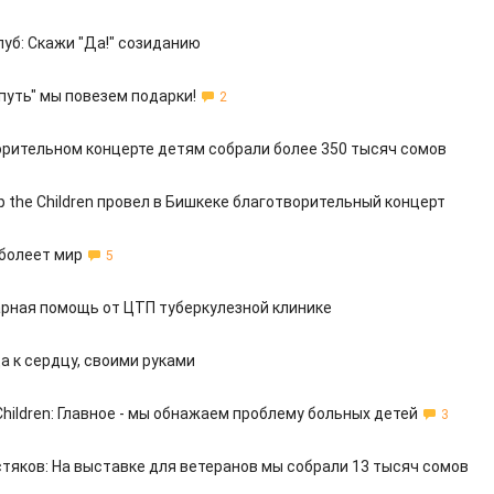
луб: Скажи "Да!" созиданию
путь" мы повезем подарки!
2
орительном концерте детям собрали более 350 тысяч сомов
p the Children провел в Бишкеке благотворительный концерт
 болеет мир
5
рная помощь от ЦТП туберкулезной клинике
а к сердцу, своими руками
 Children: Главное - мы обнажаем проблему больных детей
3
стяков: На выставке для ветеранов мы собрали 13 тысяч сомов