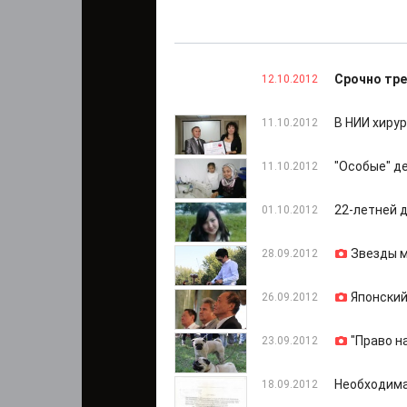
Срочно тре
12.10.2012
В НИИ хиру
11.10.2012
"Особые" д
11.10.2012
22-летней 
01.10.2012
Звезды 
28.09.2012
Японский
26.09.2012
"Право н
23.09.2012
Необходима
18.09.2012