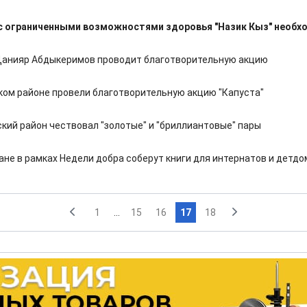
с ограниченными возможностями здоровья "Назик Кыз" необ
анияр Абдыкеримов проводит благотворительную акцию
ком районе провели благотворительную акцию "Капуста"
кий район чествовал "золотые" и "бриллиантовые" пары
ане в рамках Недели добра соберут книги для интернатов и детдо
1
...
15
16
17
18