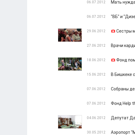
Мать нужда
06.07.2012
"ВБ" и "Ди
06.07.2012
Сестры м
29.06.2012
Врачи кард
27.06.2012
Фонд по
18.06.2012
В Бишкеке 
15.06.2012
Собраны де
07.06.2012
Фонд Help 
07.06.2012
Депутат Да
04.06.2012
Аэропорт "
30.05.2012