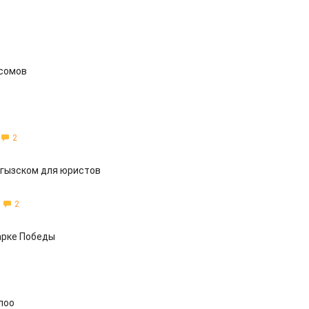
 сомов
2
ргызском для юристов
2
арке Победы
лоо