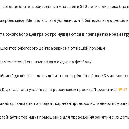
стартовал благотворительный марафон к 310-летию Бишкека баа
дырбек кызы: Мечтала стать успешной, чтобы помогать односел
та ожогового центра остро нуждаются в препаратах крови I г
циентов ожогового центра зависит от нашей помощи
отмечается День азиатского судьи по футболу
айнинг" до конца года выделит поселку Ак-Тюз более 3 миллионов
 Кыргызстана участвует в российском проекте "Признание"
37
ная организация отправит караван продовольственной помощи 
етей-аутистов ищут помещение для проведения занятий с их дет