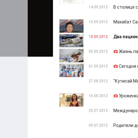
В столице 
14.09.2012
Махабат Са
10.09.2012
Два пациен
10.09.2012
Жизнь па
05.09.2012
Сегодня 
01.09.2012
"Кутисай М
27.08.2012
Уроженка
16.08.2012
Международ
25.07.2012
Родители д
09.07.2012