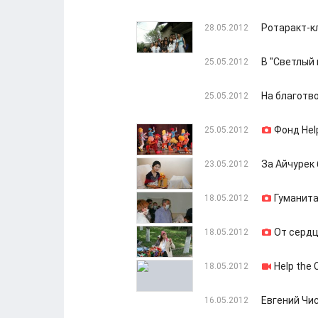
Ротаракт-к
28.05.2012
В "Светлый 
25.05.2012
На благотв
25.05.2012
Фонд Hel
25.05.2012
За Айчурек
23.05.2012
Гуманита
18.05.2012
От сердц
18.05.2012
Help the
18.05.2012
Евгений Чи
16.05.2012