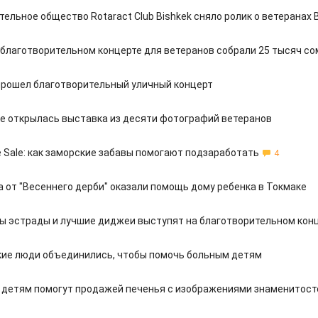
ельное общество Rotaract Club Bishkek сняло ролик о ветеранах
 благотворительном концерте для ветеранов собрали 25 тысяч со
прошел благотворительный уличный концерт
е открылась выставка из десяти фотографий ветеранов
 Sale: как заморские забавы помогают подзаработать
4
а от "Весеннего дерби" оказали помощь дому ребенка в Токмаке
ды эстрады и лучшие диджеи выступят на благотворительном кон
ие люди объединились, чтобы помочь больным детям
детям помогут продажей печенья с изображениями знаменитост