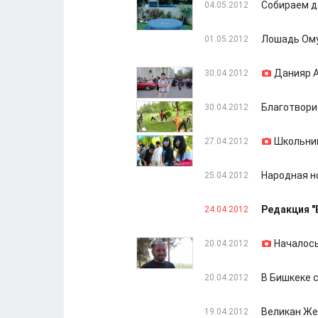
Собираем д
04.05.2012
Лошадь Ому
01.05.2012
Данияр А
30.04.2012
Благотвори
30.04.2012
Школьник
27.04.2012
Народная н
25.04.2012
Редакция "
24.04.2012
Началось
20.04.2012
В Бишкеке 
20.04.2012
Великан Же
19.04.2012