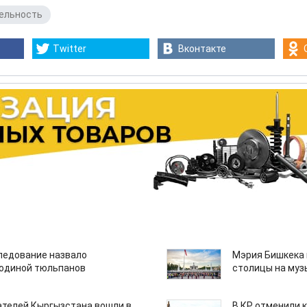
ельность
Twitter
Вконтакте
едование назвало
Мэрия Бишкека 
одиной тюльпанов
столицы на муз
ателей Кыргызстана вошли в
В КР отменили 