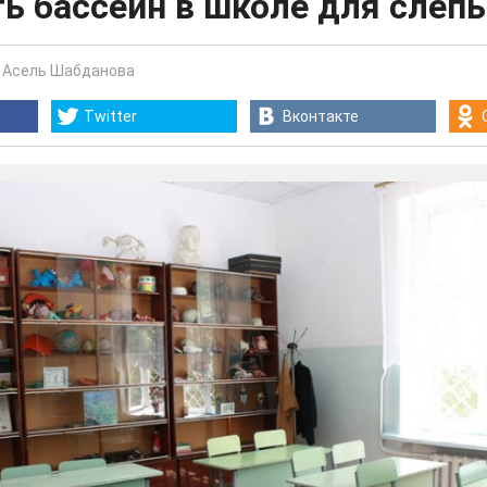
ь бассейн в школе для слеп
-
Асель Шабданова
Twitter
Вконтакте