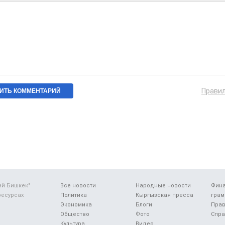
Прави
ий Бишкек"
Все новости
Народные новости
Фин
ресурсах
Политика
Кыргызская пресса
грам
Экономика
Блоги
Прав
Общество
Фото
Спра
Культура
Видео