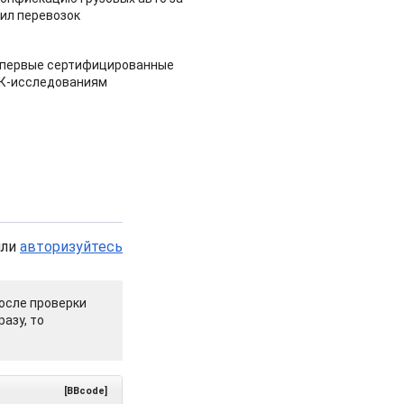
ил перевозок
 первые сертифицированные
НК-исследованиям
или
авторизуйтесь
осле проверки
азу, то
[BBcode]