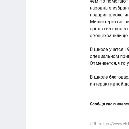
чем-то помогают
народные избран
подарил школе-ин
Министерство фи
средства школа п
овощехранилище и
В школе учатся 1
специальном прин
Отмечается, что 
В школе благодар
интерактивной до
Сообщи свою ново
URL: https://www.vb