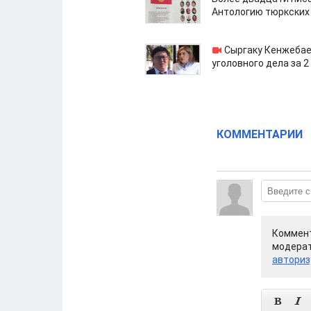
Антологию тюркских
Сыргаку Кенжебае
уголовного дела за 2
КОММЕНТАРИИ
Коммент
модерат
авториз

