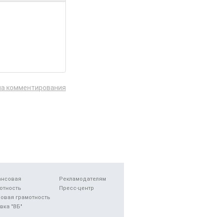
ла комментирования
ансовая
Рекламодателям
отность
Пресс-центр
овая грамотность
вка "ВБ"