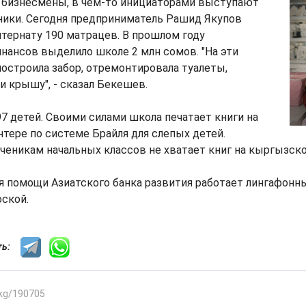
 бизнесмены, в чем-то инициаторами выступают
ники. Сегодня предприниматель Рашид Якупов
тернату 190 матрацев. В прошлом году
нансов выделило школе 2 млн сомов. "На эти
остроила забор, отремонтировала туалеты,
 крышу", - сказал Бекешев.
97 детей. Своими силами школа печатает книги на
тере по системе Брайля для слепых детей.
ученикам начальных классов не хватает книг на кыргызск
я помощи Азиатского банка развития работает лингафонн
ской.
сть:
.kg/190705