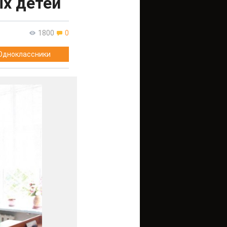
ых детей
1800
0
Одноклассники