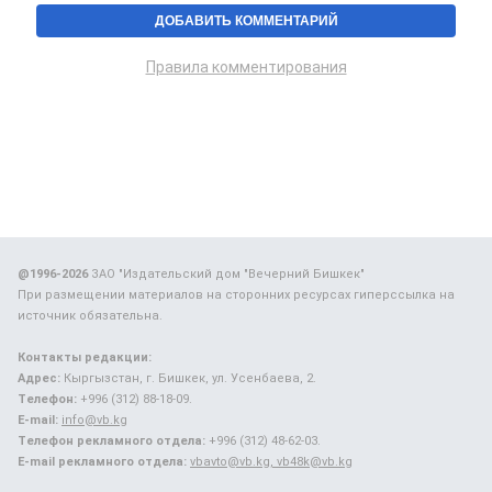
Правила комментирования
@1996-2026
ЗАО "Издательский дом "Вечерний Бишкек"
При размещении материалов на сторонних ресурсах гиперссылка на
источник обязательна.
Контакты редакции:
Адрес:
Кыргызстан, г. Бишкек, ул. Усенбаева, 2.
Телефон:
+996 (312) 88-18-09.
E-mail:
info@vb.kg
Телефон рекламного отдела:
+996 (312) 48-62-03.
E-mail рекламного отдела:
vbavto@vb.kg, vb48k@vb.kg