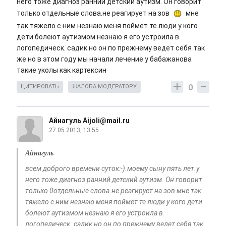
него тоже диагноз ранний детский аутизм. Он говорит
только отдельные слова.не реагирует на зов
мне
так тяжело с ним незнаю меня поймет те люди у кого
дети болеют аутизмом незнаю я его устроила в
логопедическ. садик но он по прежнему ведет себя так
же но в этом году мы начали лечение у бабажанова
такие уколы как картексин
0
ЦИТИРОВАТЬ
ЖАЛОБА МОДЕРАТОРУ
Айнагуль Aijoli@mail.ru
27.05.2013, 13:55
Айнагуль
всем доброго времени суток:-).моему сыну пять лет.у
него тоже диагноз ранний детский аутизм. Он говорит
только 0отдельные слова.не реагирует на зов мне так
тяжело с ним незнаю меня поймет те люди у кого дети
болеют аутизмом незнаю я его устроила в
логопедическ. садик но он по прежнему ведет себя так