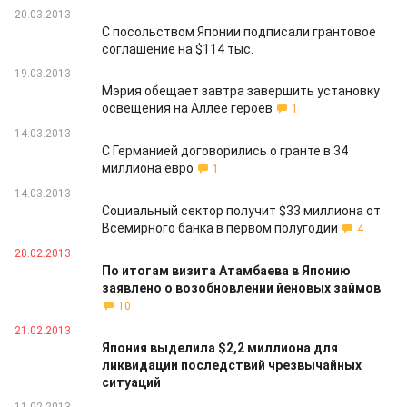
20.03.2013
С посольством Японии подписали грантовое
соглашение на $114 тыс.
19.03.2013
Мэрия обещает завтра завершить установку
освещения на Аллее героев
1
14.03.2013
С Германией договорились о гранте в 34
миллиона евро
1
14.03.2013
Социальный сектор получит $33 миллиона от
Всемирного банка в первом полугодии
4
28.02.2013
По итогам визита Атамбаева в Японию
заявлено о возобновлении йеновых займов
10
21.02.2013
Япония выделила $2,2 миллиона для
ликвидации последствий чрезвычайных
ситуаций