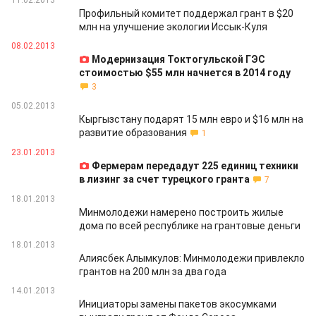
11.02.2013
Профильный комитет поддержал грант в $20
млн на улучшение экологии Иссык-Куля
08.02.2013
Модернизация Токтогульской ГЭС
стоимостью $55 млн начнется в 2014 году
3
05.02.2013
Кыргызстану подарят 15 млн евро и $16 млн на
развитие образования
1
23.01.2013
Фермерам передадут 225 единиц техники
в лизинг за счет турецкого гранта
7
18.01.2013
Минмолодежи намерено построить жилые
дома по всей республике на грантовые деньги
18.01.2013
Алиясбек Алымкулов: Минмолодежи привлекло
грантов на 200 млн за два года
14.01.2013
Инициаторы замены пакетов экосумками