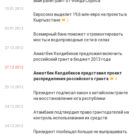
выиграли грант от Фонда Сороса
10.01.2013
Евросоюз выделит 19,6 млн евро на проекты в
Кыргызстане
2
03.01.2013
Всемирный банк поможет отремонтировать
мосты и водопроводные сети в селах
27.12.2012
Ахматбек Келдибеков предложил включить
российский грант в бюджет 2013 года
27.12.2012
Ахматбек Келдибеков представил проект
распределения российского гранта
4
25.12.2012
Президент подписал закон о китайском гранте
на восстановление юга республики
24.12.2012
Атамбаев подтвердил право грантодателей на
контроль использования их средств
24.12.2012
Президент пообещал больше не выпрашивать