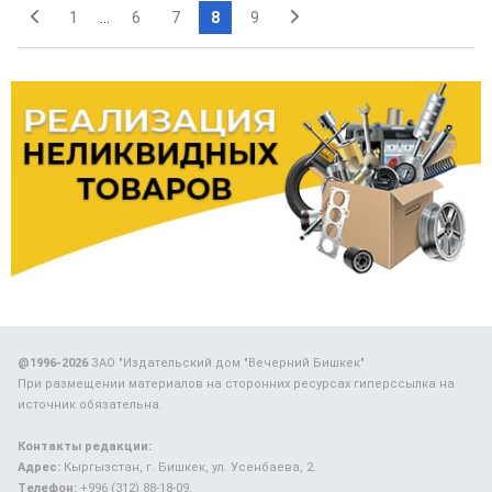
1
...
6
7
8
9
@1996-2026
ЗАО "Издательский дом "Вечерний Бишкек"
При размещении материалов на сторонних ресурсах гиперссылка на
источник обязательна.
Контакты редакции:
Адрес:
Кыргызстан, г. Бишкек, ул. Усенбаева, 2.
Телефон:
+996 (312) 88-18-09.