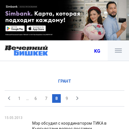
KG
ГРАНТ
1
...
6
7
8
9
15.05.2013
Мэр обсудил с координатором ТИКА в
Кыргызстане вопрос поставки