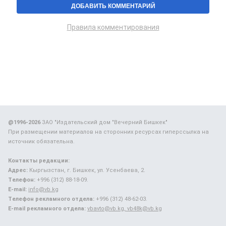
Правила комментирования
@1996-2026
ЗАО "Издательский дом "Вечерний Бишкек"
При размещении материалов на сторонних ресурсах гиперссылка на
источник обязательна.
Контакты редакции:
Адрес:
Кыргызстан, г. Бишкек, ул. Усенбаева, 2.
Телефон:
+996 (312) 88-18-09.
E-mail:
info@vb.kg
Телефон рекламного отдела:
+996 (312) 48-62-03.
E-mail рекламного отдела:
vbavto@vb.kg, vb48k@vb.kg