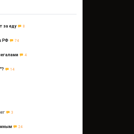
т за еду
8
к РФ
74
легалами
4
"?
14
лег
3
тимным
24