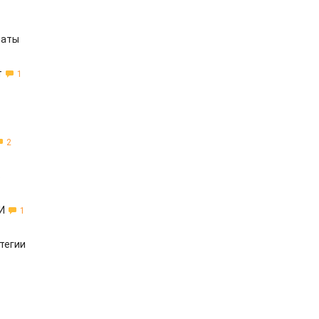
латы
т
1
2
в
И
1
тегии