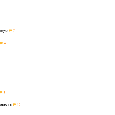
чную
7
4
1
власть
10