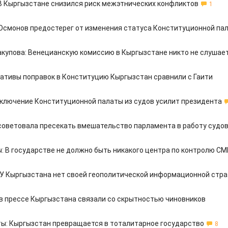
 В Кыргызстане снизился риск межэтнических конфликтов
1
Осмонов предостерег от изменения статуса Конституционной па
купова: Венецианскую комиссию в Кыргызстане никто не слушае
иативы поправок в Конституцию Кыргызстан сравнили с Гаити
сключение Конституционной палаты из судов усилит президента
советовала пресекать вмешательство парламента в работу судо
: В государстве не должно быть никакого центра по контролю СМ
: У Кыргызстана нет своей геополитической информационной стра
в прессе Кыргызстана связали со скрытностью чиновников
ы: Кыргызстан превращается в тоталитарное государство
8