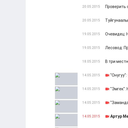
Проверить с
20.05.2015
Туйгунаалы
20.05.2015
Очевидец: 
19.05.2015
Лесовод: П
19.05.2015
В три мест
18.05.2015
"Онугуу"
14.05.2015
"Эмгек":
14.05.2015
"Заманда
14.05.2015
Артур М
14.05.2015