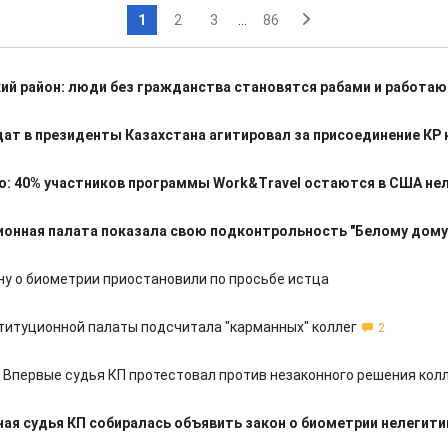
1
2
3
...
86
ий район: люди без гражданства становятся рабами и работаю
ат в президенты Казахстана агитировал за присоединение КР 
: 40% участников программы Work&Travel остаются в США не
онная палата показала свою подконтрольность "Белому дому
ону о биометрии приостановили по просьбе истца
титуционной палаты подсчитала "карманных" коллег
2
 Впервые судья КП протестовал против незаконного решения кол
ая судья КП собиралась объявить закон о биометрии нелеги