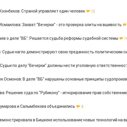
ээнбеков: Страной управляет один человек
12
Исмаилова: Захват "Вечерки" - это проверка элиты на вшивость
аев о деле "ВБ": Решается судьба реформы судебной системы
1
: Судьи нагло демонстрируют свою преданность политическим с
 Судьи по делу "Вечерки" должны нести уголовную ответственнос
к Осмонов: В деле "ВБ" нарушены основные принципы судопроиз
а: Решение суда по "Рубикону" - игнорирование прав собственни
умарова и Салымбекова объединились
4
емонстрировала в Бишкеке использование новых технологий на в