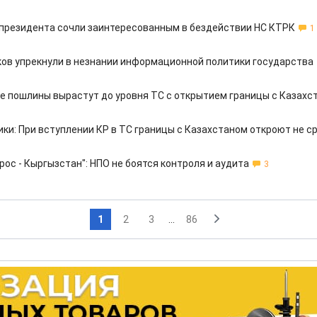
президента сочли заинтересованным в бездействии НС КТРК
1
ов упрекнули в незнании информационной политики государства
 пошлины вырастут до уровня ТС с открытием границы с Казахс
ки: При вступлении КР в ТС границы с Казахстаном откроют не с
рос - Кыргызстан": НПО не боятся контроля и аудита
3
1
2
3
...
86