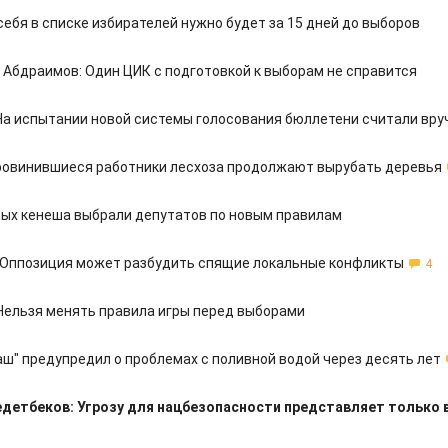
ебя в списке избирателей нужно будет за 15 дней до выборов
 Абдраимов: Один ЦИК с подготовкой к выборам не справится
На испытании новой системы голосования бюллетени считали вру
ровинившиеся работники лесхоза продолжают вырубать деревья
ных кенеша выбрали депутатов по новым правилам
: Оппозиция может разбудить спящие локальные конфликты
4
 Нельзя менять правила игры перед выборами
ш" предупредил о проблемах с поливной водой через десять лет
едетбеков: Угрозу для нацбезопасности представляет только 