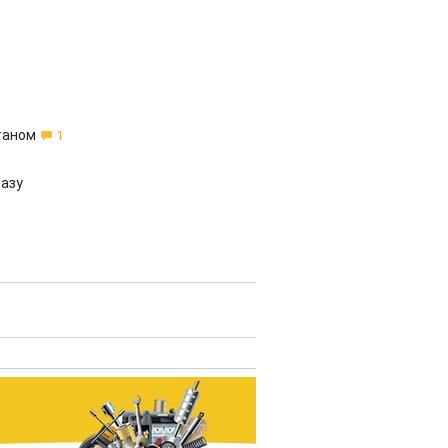
таном
1
разу