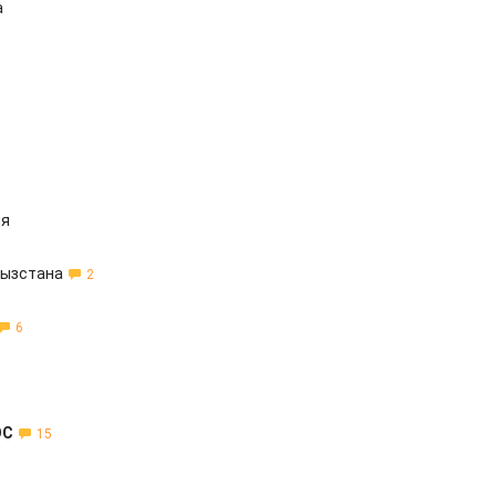
а
ля
гызстана
2
6
ЭС
15