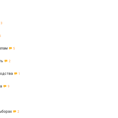
3
6
илам
5
ть
2
водства
1
ка
9
ыборах
2