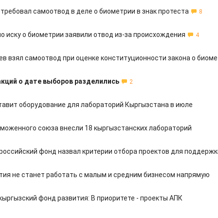
отребовал самоотвод в деле о биометрии в знак протеста
8
по иску о биометрии заявили отвод из-за происхождения
4
ев взял самоотвод при оценке конституционности закона о биом
кций о дате выборов разделились
2
тавит оборудование для лабораторий Кыргызстана в июле
аможенного союза внесли 18 кыргызстанских лабораторий
российский фонд назвал критерии отбора проектов для поддержк
тия не станет работать с малым и средним бизнесом напрямую
кыргызский фонд развития: В приоритете - проекты АПК