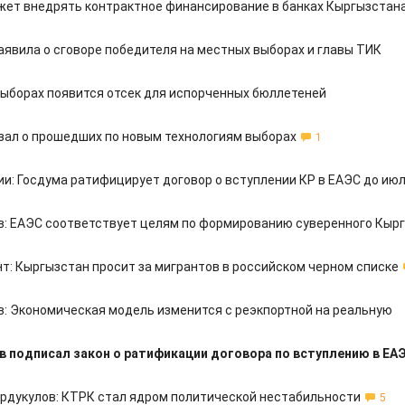
жет внедрять контрактное финансирование в банках Кыргызстан
аявила о сговоре победителя на местных выборах и главы ТИК
 выборах появится отсек для испорченных бюллетеней
зал о прошедших по новым технологиям выборах
1
ии: Госдума ратифицирует договор о вступлении КР в ЕАЭС до ию
: ЕАЭС соответствует целям по формированию суверенного Кыр
т: Кыргызстан просит за мигрантов в российском черном списке
: Экономическая модель изменится с реэкпортной на реальную
в подписал закон о ратификации договора по вступлению в ЕА
рдукулов: КТРК стал ядром политической нестабильности
5