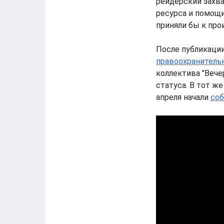
рейдерский захв
ресурса и помощи
приняли бы к про
После публикации
правоохранитель
коллектива "Вече
статуса. В тот ж
апреля начали
соб