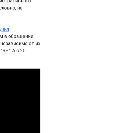
нистративного
словно, не
учил
ым в обращении
 независимо от их
ВБ". А с 20