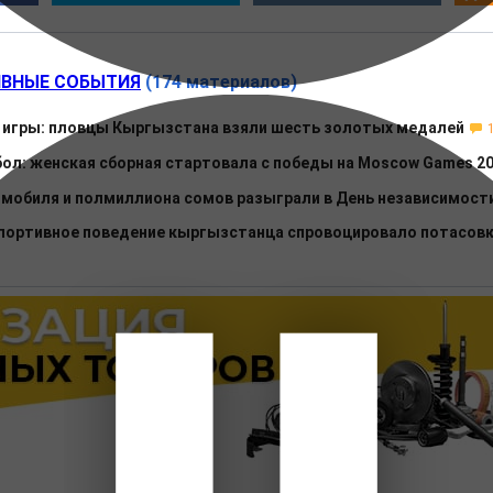
ВНЫЕ СОБЫТИЯ
(174 материалов)
 игры: пловцы Кыргызстана взяли шесть золотых медалей
ол: женская сборная стартовала с победы на Moscow Games 2
омобиля и полмиллиона сомов разыграли в День независимост
спортивное поведение кыргызстанца спровоцировало потасов