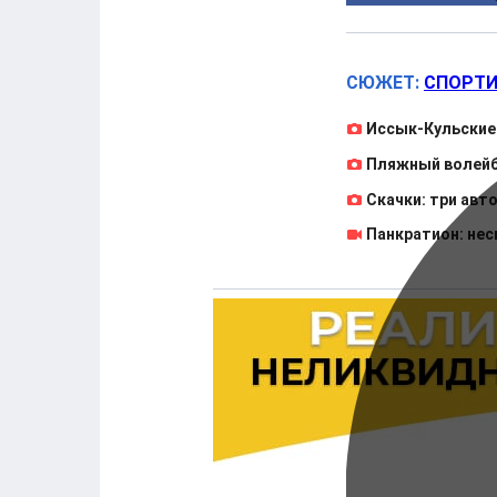
СЮЖЕТ:
СПОРТИ
Иссык-Кульские
Пляжный волейб
Скачки: три авт
Панкратион: не