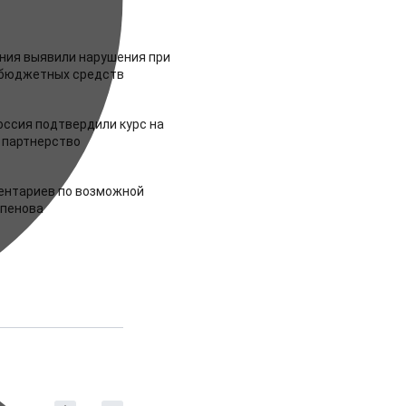
ия выявили нарушения при
 бюджетных средств
оссия подтвердили курс на
 партнерство
ентариев по возможной
апенова