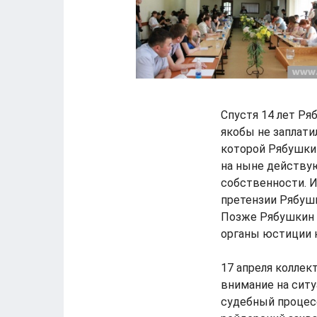
Спустя 14 лет Ряб
якобы не заплатил
которой Рябушкин
на ныне действу
собственности. И
претензии Рябуш
Позже Рябушкин п
органы юстиции 
17 апреля коллек
внимание на ситу
судебный процесс