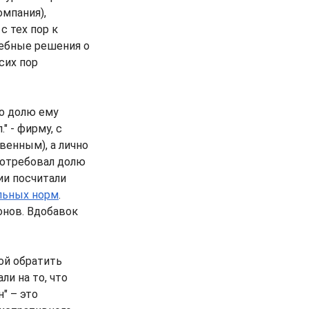
мпания),
с тех пор к
дебные решения о
сих пор
го долю ему
" - фирму, с
венным), а лично
потребовал долю
ии посчитали
льных норм
.
онов. Вдобавок
ой обратить
и на то, что
" – это