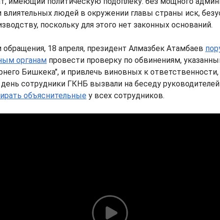
ат, имеющий политическую подоплеку: без мощного адми
 влиятельных людей в окружении главы страны иск, безу
изводству, поскольку для этого нет законных оснований.
 обращения, 18 апреля, президент Алмазбек Атамбаев
пор
ным органам
провести проверку по обвинениям, указанн
рнего Бишкека", и привлечь виновных к ответственности,
е день сотрудники ГКНБ вызвали на беседу руководителей "
ирать объяснительные
у всех сотрудников.