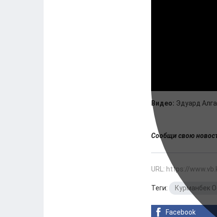
Видео:
Эдуард Алг
Сообщи свою ново
URL: https://www.vb
Теги:
Курманбек 
Facebook