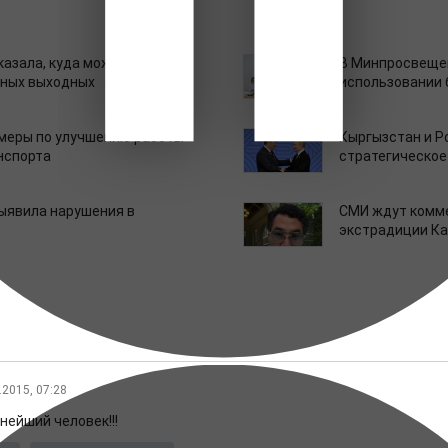
казала, куда можно
В Минпросвещен
нных выходных
использовании
 меры по улучшению работы
Кыргызстан и Р
нспорта
стратегическое
ыявила нарушения в
СМИ ждут комм
экстрадиции К
.2015, 07:28
нейший человек!!!