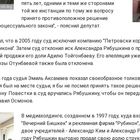
пять лет, одними и теми же сторонами
той же инстанции по тому же вопросу
принято противоположное решение.
оцессуального закона", - пояснил депутат.
, что в 2005 году суд исключил компанию "Петровски корп
икона". Затем суд отклонил иск Александра Рябушкина о п
 продажи его доли Адилю Тойгонбаеву. Его апелляция уж
озы Отунбаевой также была отклонена.
4 года судья Эмиль Аксамаев показал своеобразное толко
я был на месте судьи, я бы не посмел принять такое решен
кону. Повестки в суд вручались Рябушкину, чтобы он перед
бавил Осмонов.
В медиахолдинге, созданном в 1997 году, куда вх
"Вечерний Бишкек" и рекламная фирма "Рубикон"
двое учредителей - Александр Ким и Александр 
году Рябушкин выгодно продал свою долю струк