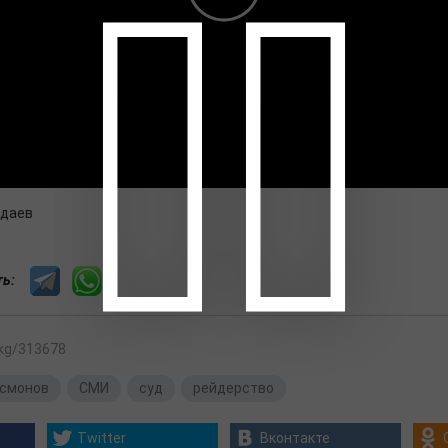
адаев
сть:
.kg/313678
Осмонов
,
СМИ
,
суд
,
рейдерство
Twitter
Вконтакте