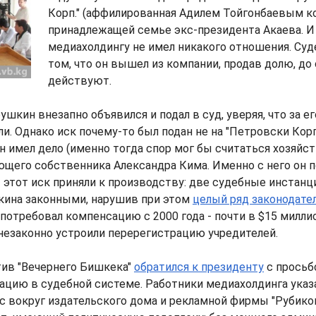
Корп." (аффилированная Адилем Тойгонбаевым ко
принадлежащей семье экс-президента Акаева. И 
медиахолдингу не имел никакого отношения. Су
том, что он вышел из компании, продав долю, до 
действуют.
ушкин внезапно объявился и подал в суд, уверяя, что за е
и. Однако иск почему-то был подан не на "Петровски Корп.
 имел дело (именно тогда спор мог бы считаться хозяйст
ющего собственника Александра Кима. Именно с него он 
 этот иск приняли к производству: две судебные инстанц
кина законными, нарушив при этом
целый ряд законодате
отребовал компенсацию с 2000 года - почти в $15 милли
незаконно устроили перерегистрацию учредителей.
тив "Вечернего Бишкека"
обратился к президенту
с просьб
ацию в судебной системе. Работники медиахолдинга указал
 вокруг издательского дома и рекламной фирмы "Рубикон