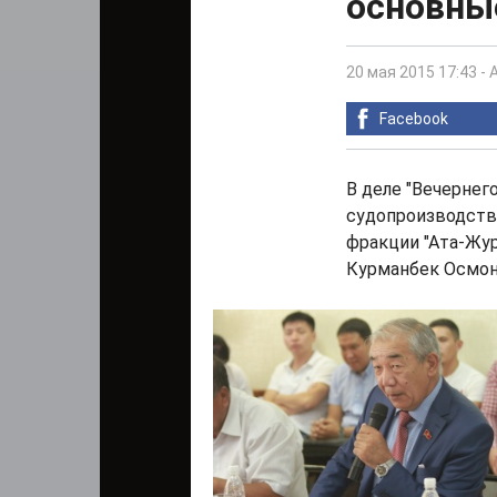
основны
20 мая 2015 17:43
-
Facebook
В деле "Вечерне
судопроизводства.
фракции "Ата-Жур
Курманбек Осмон