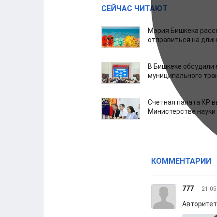
СЕЙЧАС ЧИТАЮТ
Мэрия Бишкека расс
отправиться на дли
В Бишкеке обсудили
муниципального тра
Счетная палата КР в
Министерстве науки
КОММЕНТАРИИ
777
21.05
Авторитет