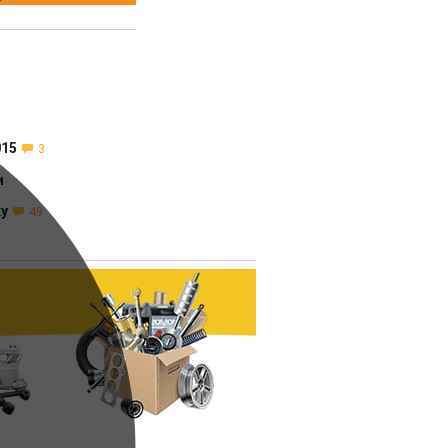
1
015
3
и
ку
49