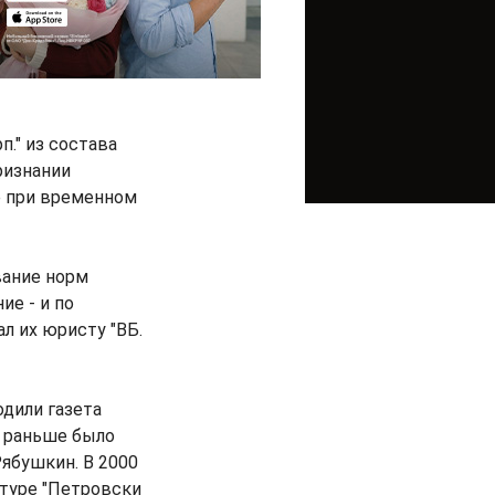
." из состава
ризнании
е при временном
вание норм
ие - и по
ал их юристу "ВБ.
одили газета
, раньше было
Рябушкин. В 2000
туре "Петровски