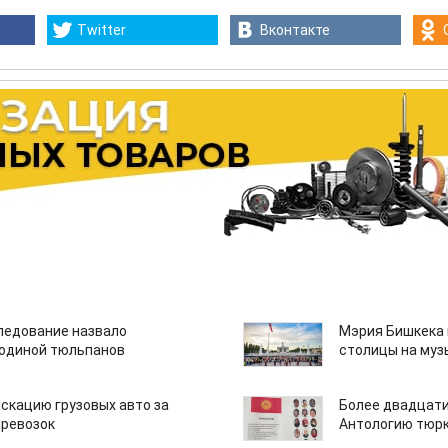
Twitter
Вконтакте
едование назвало
Мэрия Бишкека 
одиной тюльпанов
столицы на муз
скацию грузовых авто за
Более двадцати
еревозок
Антологию тюрк