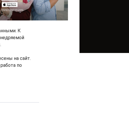
анными. К
 внедряемой
.
есены на сайт.
 работа по