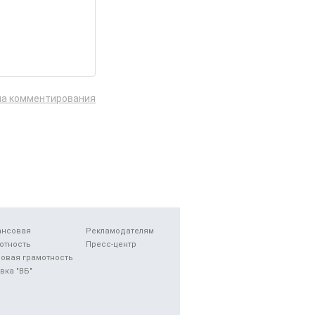
ла комментирования
ансовая
Рекламодателям
отность
Пресс-центр
овая грамотность
вка "ВБ"