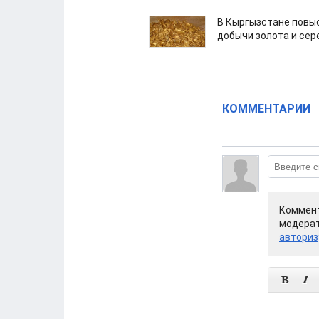
В Кыргызстане повыс
добычи золота и сер
КОММЕНТАРИИ
Коммент
модерат
авториз

