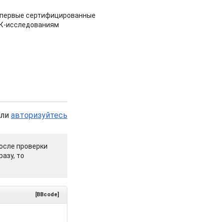
 первые сертифицированные
НК-исследованиям
или
авторизуйтесь
осле проверки
азу, то
[BBcode]