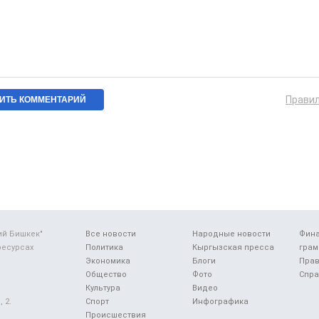
Прави
ий Бишкек"
Все новости
Народные новости
Фин
ресурсах
Политика
Кыргызская пресса
грам
Экономика
Блоги
Прав
Общество
Фото
Спра
Культура
Видео
 2.
Спорт
Инфографика
Происшествия