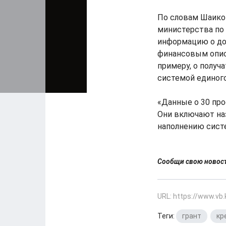
По словам Шаиков
министерства по
информацию о до
финансовым опис
примеру, о получ
системой единого
«Данные о 30 про
Они включают назв
наполнению сист
Сообщи свою ново
URL: https://www.vb
Теги:
грант
,
кр