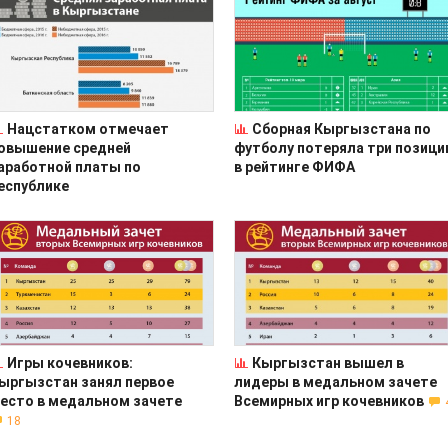
Нацстатком отмечает
Сборная Кыргызстана по
овышение средней
футболу потеряла три позици
аработной платы по
в рейтинге ФИФА
еспублике
Игры кочевников:
Кыргызстан вышел в
ыргызстан занял первое
лидеры в медальном зачете
есто в медальном зачете
Всемирных игр кочевников
18