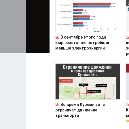
В сентябре этого года
кыргызстанцы потребили
п
меньше электроэнергии
з
р
Во время Курман айта
ограничат движение
К
транспорта
м