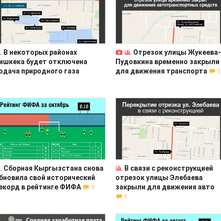
В некоторых районах
Отрезок улицы Жукеева-
ишкека будет отключена
Пудовкина временно закрыли
одача природного газа
для движения транспорта
1
Сборная Кыргызстана снова
В связи с реконструкцией
бновила свой исторический
отрезок улицы Элебаева
екорд в рейтинге ФИФА
закрыли для движения авто
1
1