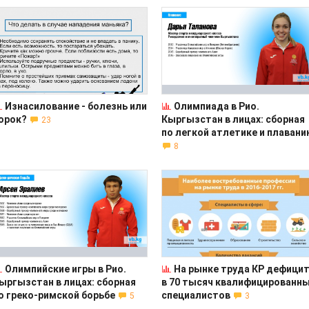
Изнасилование - болезнь или
Олимпиада в Рио.
орок?
Кыргызстан в лицах: сборная
23
по легкой атлетике и плаван
8
Олимпийские игры в Рио.
На рынке труда КР дефици
ыргызстан в лицах: сборная
в 70 тысяч квалифицированн
о греко-римской борьбе
специалистов
5
3