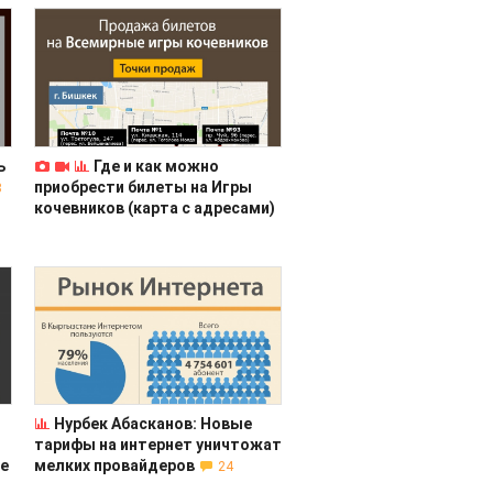
ь
Где и как можно
приобрести билеты на Игры
8
кочевников (карта с адресами)
Нурбек Абасканов: Новые
тарифы на интернет уничтожат
е
мелких провайдеров
24