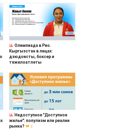
Олимпиада в Рио.
Кыргызстан в лицах:
ию
дзюдоисты, боксер и
тяжелоатлеты
т
Недоступное "Доступное
ых
жилье": популизм или реалии
рынка?
2