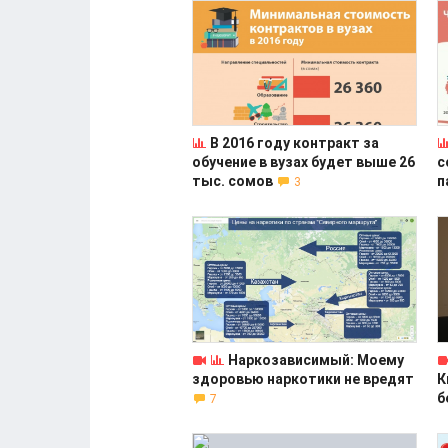
В 2016 году контракт за
обучение в вузах будет выше 26
с
тыс. сомов
п
3
Наркозависимый: Моему
здоровью наркотики не вредят
К
б
7