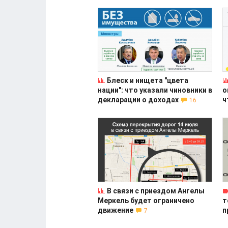
Блеск и нищета "цвета
нации": что указали чиновники в
о
декларации о доходах
ч
16
В связи с приездом Ангелы
Меркель будет ограничено
т
движение
п
7