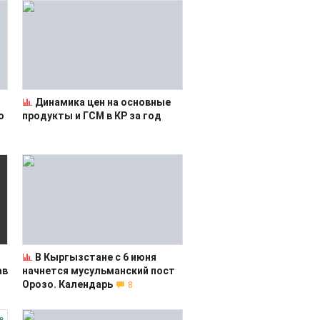
Динамика цен на основные
о
продукты и ГСМ в КР за год
В Кыргызстане с 6 июня
ав
начнется мусульманский пост
Орозо. Календарь
8