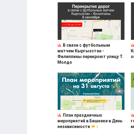
В связи с футбольным
матчем Кыргызстан -
К
Филиппины перекроют улицу Т.
о
Молдо
План праздничных
мероприятий в Бишкеке в День
г
независимости
м
2