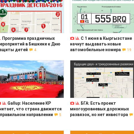
Программа праздничных
С 1 июня в Кыргызстане
ероприятий в Бишкеке к Дню
начнут выдавать новые
ащиты детей
автомобильные номера
4
19
Gallup: Население КР
БГА: Есть проект
читает, что страна движется
многоуровневых дорожных
 правильном направлении
развязок, но нет инвестора
5