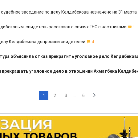
судебное заседание по делу Келдибекова назначено на 31 марта
лдибековым: свидетель рассказал о связях ГНС с частниками
1
 делу Келдибекова допросили свидетелей
4
тура объяснила отказ прекратить уголовное дело Келдибеков
л прекращать уголовное дело в отношении Ахматбека Келдибе
1
2
3
...
6