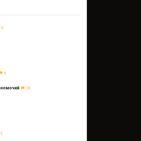
6
6
лномочий
38
3