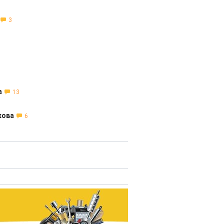
3
а
13
кова
6