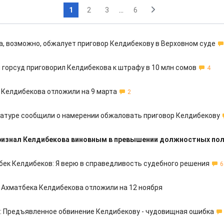
1
2
3
...
6
а, возможно, обжалует приговор Келдибекову в Верховном суде
 горсуд приговорил Келдибекова к штрафу в 10 млн сомов
4
у Келдибекова отложили на 9 марта
2
ратуре сообщили о намерении обжаловать приговор Келдибекову
ризнал Келдибекова виновным в превышении должностных по
бек Келдибеков: Я верю в справедливость судебного решения
6
у Ахматбека Келдибекова отложили на 12 ноября
: Предъявленное обвинение Келдибекову - чудовищная ошибка