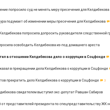
ение попросило суд не менять меру пресечения для Келдибекова
ура подумает об изменении меры пресечения для Келдибекова
Келдибекова попросила допросить руководителя следственной г
просила освободить Келдибекова из-под домашнего ареста
тил в отношении Келдибекова дело о коррупции в Соцфонде
тказал в прекращении дела Келдибекова о коррупции в Соцфонде
отов прекратить дело Келдибекова о коррупции в Соцфонде
3
лдибекова свидетелем выступил экс-депутат Равшан Сабиров
 от представителей президента по спецпредставительству ЖК н