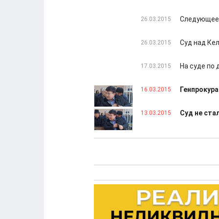
Следующее 
26.03.2015
Суд над Ке
26.03.2015
На суде по
17.03.2015
Генпрокура
16.03.2015
Суд не ста
13.03.2015