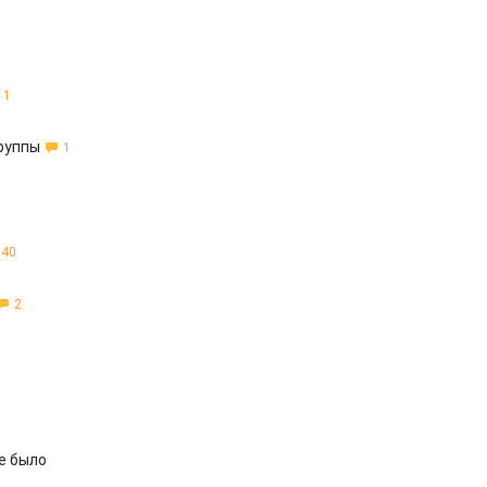
1
руппы
1
40
2
е было