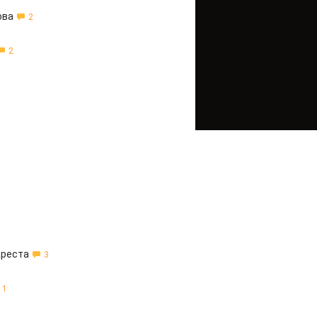
ова
2
2
ареста
3
1