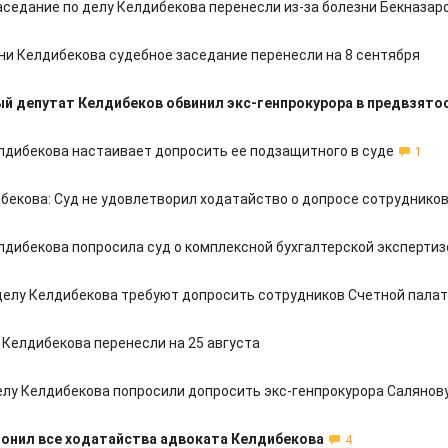
аседание по делу Келдибекова перенесли из-за болезни Бекназар
зни Келдибекова судебное заседание перенесли на 8 сентября
 депутат Келдибеков обвинил экс-генпрокурора в предвзято
лдибекова настаивает допросить ее подзащитного в суде
1
бекова: Суд не удовлетворил ходатайство о допросе сотрудников
лдибекова попросила суд о комплексной бухгалтерской экспертиз
 делу Келдибекова требуют допросить сотрудников Счетной пала
 Келдибекова перенесли на 25 августа
делу Келдибекова попросили допросить экс-генпрокурора Салянов
онил все ходатайства адвоката Келдибекова
4