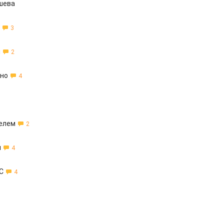
ешева
3
й
2
ьно
4
телем
2
я
4
С
4