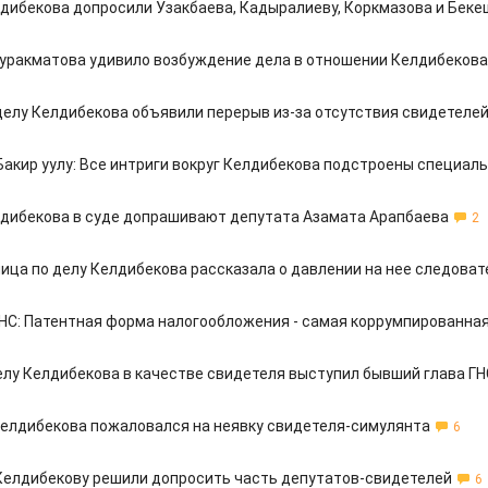
лдибекова допросили Узакбаева, Кадыралиеву, Коркмазова и Бек
уракматова удивило возбуждение дела в отношении Келдибекова
 делу Келдибекова объявили перерыв из-за отсутствия свидетеле
Бакир уулу: Все интриги вокруг Келдибекова подстроены специал
лдибекова в суде допрашивают депутата Азамата Арапбаева
2
ица по делу Келдибекова рассказала о давлении на нее следова
ГНС: Патентная форма налогообложения - самая коррумпированна
делу Келдибекова в качестве свидетеля выступил бывший глава ГН
елдибекова пожаловался на неявку свидетеля-симулянта
6
 Келдибекову решили допросить часть депутатов-свидетелей
6