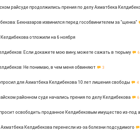
ском райсуде продолжились прения по делу Ахматбека Келдибек
бекова: Бекназаров извинился перед гособвинителем за "щенка"
у Келдибекова отложили на 6 ноября
елдибеков: Если докажете мою вину, можете сажать в тюрьму
6
елдибеков: Не понимаю, в чем меня обвиняют
3
опросил для Ахматбека Келдибекова 10 лет лишения свободы
4
айском районном суде начались прения по делу Келдибекова
6
просит освободить проданное Келдибековым имущество из-под 
у Ахматбека Келдибекова перенесли из-за болезни подсудимого