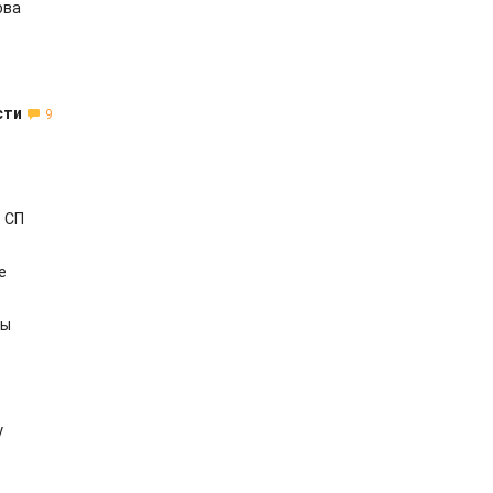
ова
сти
9
 СП
е
ты
у