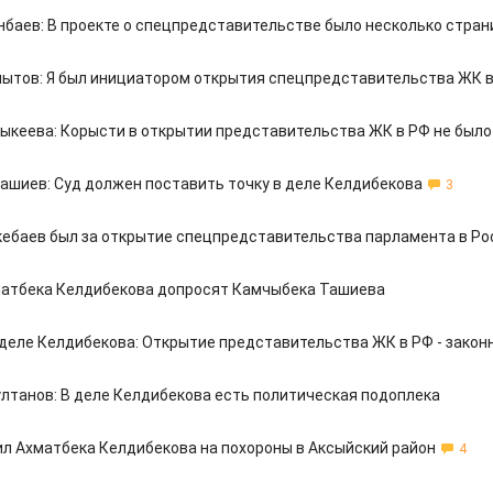
нбаев: В проекте о спецпредставительстве было несколько стран
ытов: Я был инициатором открытия спецпредставительства ЖК 
ыкеева: Корысти в открытии представительства ЖК в РФ не было
ашиев: Суд должен поставить точку в деле Келдибекова
3
кебаев был за открытие спецпредставительства парламента в Ро
матбека Келдибекова допросят Камчыбека Ташиева
 деле Келдибекова: Открытие представительства ЖК в РФ - закон
лтанов: В деле Келдибекова есть политическая подоплека
ил Ахматбека Келдибекова на похороны в Аксыйский район
4