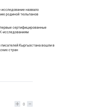
 исследование назвало
зию родиной тюльпанов
 первые сертифицированные
НК-исследованиям
 писателей Кыргызстана вошли в
ских стран
0