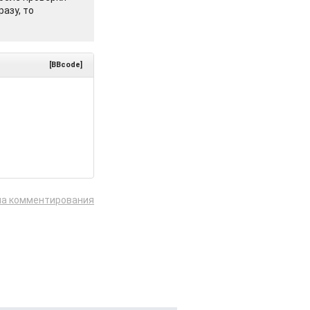
азу, то
[BBcode]
ла комментирования