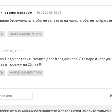
г-паталогоанатом
30.06.2015, 20:23
льно беременела, чтобы не залететь на нары, чтобы ее по кругу не
ТЬ
ЖАЛОБА МОДЕРАТОРУ
1.07.2015, 11:00
ав! Надо поставить точку в деле Келдибекова! Это вора и корруп
ь в тюрьму- на 25 лет!!!!!
ТЬ
ЖАЛОБА МОДЕРАТОРУ
арии от анонимных пользователей появляются на сайте только п