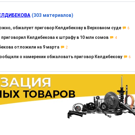
ЕЛДИБЕКОВА
(303 материалов)
ожно, обжалует приговор Келдибекову в Верховном суде
6
 приговорил Келдибекова к штрафу в 10 млн сомов
4
бекова отложили на 9 марта
2
сообщили о намерении обжаловать приговор Келдибекову
6