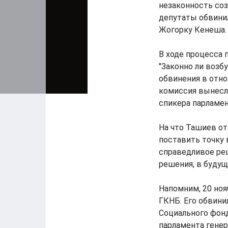
незаконность соз
депутаты обвини
Жогорку Кенеша.
В ходе процесса
"Законно ли возб
обвинения в отно
комиссия вынесла
спикера парламен
На что Ташиев от
поставить точку 
справедливое реш
решения, в будущ
Напомним, 20 ноя
ГКНБ. Его обвини
Социального фонд
парламента гене