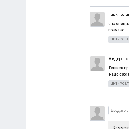
проктоло
она специа
понятно.
ЦИТИРОВА
Медер
0
Ташиев пр
надо сажат
ЦИТИРОВА
Коммент