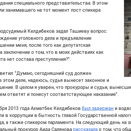
дания специального представительства. В этом
ли занимавшего на тот момент пост спикера
 подсудимый Келдибеков задал Ташиеву вопрос:
уждение уголовного дела и предъявление
шении меня, после того как депутатская
 заключение о том, что в моих действиях как
та нет состава преступления?".
ветил: "Думаю, сегодняшний суд должен
в этом деле, надеюсь, судья вынесет законное и
ение. В целом я уверен, что прокуроры и судьи, вынесш
ем ответят и понесут соответствующее наказание".
бря 2013 года Ахматбек Келдибеков
был задержан
и водв
ли в коррупции в бытность главой Государственной нало
а, а также спикером парламента. На следующий день на 
ральный прокурор Аида Салянова
рассказала
о том, что об