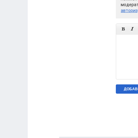
модерат
авториз

