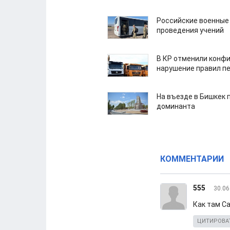
Российские военные
проведения учений
В КР отменили конфи
нарушение правил п
На въезде в Бишкек 
доминанта
КОММЕНТАРИИ
555
30.06
Как там С
ЦИТИРОВА