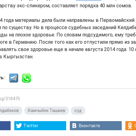
арству экс-спикером, составляет порядка 40 млн сомов.
14 года материалы дела были направлены в Первомайский
 по существу. Но в процессе судебных заседаний Келдиб
ды на плохое здоровье. По словам подсудимого, ему тре
оге в Германию. После того как его отпустили прямо из за
равлять свое здоровье еще в начале августа 2014 года. 10
в Кыргызстан.
сть:
.kg/318475
лдибеков
,
Камчыбек Ташиев
,
суд
Twitter
Вконтакте