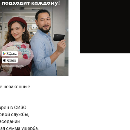
ие незаконные
орен в СИЗО
говой службы,
заседании
щая сумма ущерба,