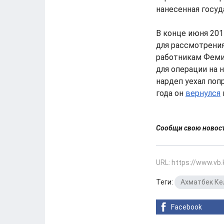
нанесенная госуд
В конце июня 20
для рассмотрения
работникам Феми
для операции на н
нардеп уехал поп
года он
вернулся
Сообщи свою ново
URL: https://www.vb
Теги:
Ахматбек Ке
Facebook