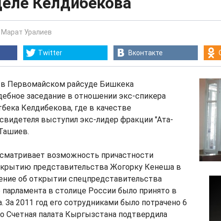
деле Келдибекова
-
Марат Уралиев
Twitter
Вконтакте
, в Первомайском райсуде Бишкека
дебное заседание в отношении экс-спикера
бека Келдибекова, где в качестве
свидетеля выступил экс-лидер фракции "Ата-
Ташиев.
ссматривает возможность причастности
ткрытию представительства Жогорку Кенеша в
шение об открытии спецпредставительства
 парламента в столице России было принято в
а. За 2011 год его сотрудниками было потрачено 6
о Счетная палата Кыргызстана подтвердила