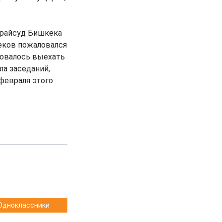
 райсуд Бишкека
еков пожаловался
бовалось выехать
ла заседаний,
 февраля этого
Одноклассники