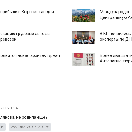
 прибыли в Кыргызстан для
Международное
Центральную А
скацию грузовых авто за
В КР появились
еревозок
эксперты по Д
появится новая архитектурная
Более двадцати
Антологию тюрк
.2015, 15:43
алянова, не родила еще?
ТЬ
ЖАЛОБА МОДЕРАТОРУ