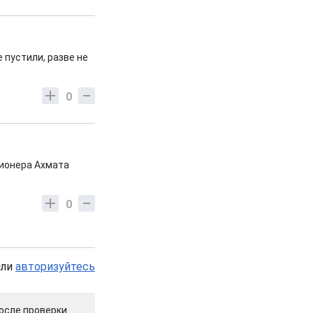
 пустили, разве не
0
ционера Ахмата
0
или
авторизуйтесь
осле проверки