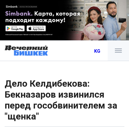
KG
Дело Келдибекова:
Бекназаров извинился
перед гособвинителем за
"щенка"