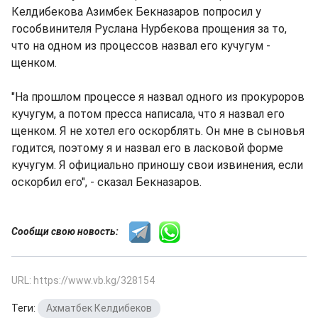
Келдибекова Азимбек Бекназаров попросил у
гособвинителя Руслана Нурбекова прощения за то,
что на одном из процессов назвал его кучугум -
щенком.
"На прошлом процессе я назвал одного из прокуроров
кучугум, а потом пресса написала, что я назвал его
щенком. Я не хотел его оскорблять. Он мне в сыновья
годится, поэтому я и назвал его в ласковой форме
кучугум. Я официально приношу свои извинения, если
оскорбил его", - сказал Бекназаров.
Сообщи свою новость:
URL: https://www.vb.kg/328154
Теги:
Ахматбек Келдибеков