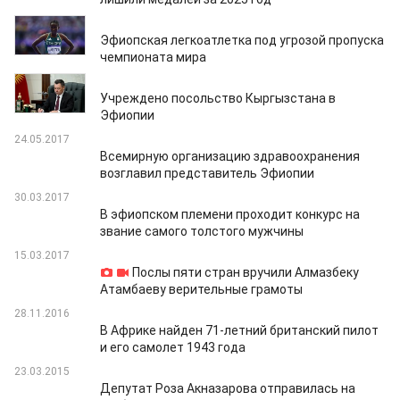
11.09.2025
Эфиопская легкоатлетка под угрозой пропуска
чемпионата мира
18.03.2025
Учреждено посольство Кыргызстана в
Эфиопии
24.05.2017
Всемирную организацию здравоохранения
возглавил представитель Эфиопии
30.03.2017
В эфиопском племени проходит конкурс на
звание самого толстого мужчины
15.03.2017
Послы пяти стран вручили Алмазбеку
Атамбаеву верительные грамоты
28.11.2016
В Африке найден 71-летний британский пилот
и его самолет 1943 года
23.03.2015
Депутат Роза Акназарова отправилась на