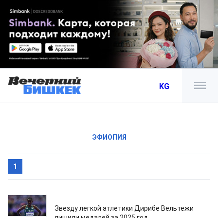
KG
ЭФИОПИЯ
1
28.02.2026
Звезду легкой атлетики Дирибе Вельтежи
лишили медалей за 2025 год