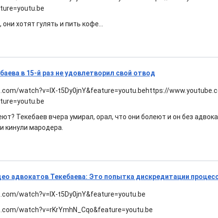
ture=youtu.be
, они хотят гулять и пить кофе...
баева в 15-й раз не удовлетворил свой отвод
e.com/watch?v=IX-t5Dy0jnY&feature=youtu.behttps://www.youtube
ture=youtu.be
ют? Текебаев вчера умирал, орал, что они болеют и он без адвок
ти кинули мародера.
ео адвокатов Текебаева: Это попытка дискредитации процес
e.com/watch?v=IX-t5Dy0jnY&feature=youtu.be
e.com/watch?v=rKrYmhN_Cqo&feature=youtu.be