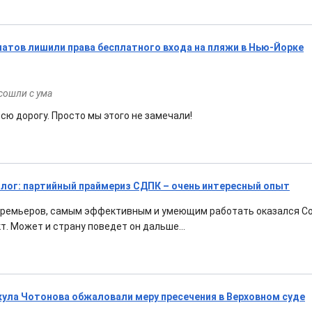
атов лишили права бесплатного входа на пляжи в Нью-Йорке
сошли с ума
сю дорогу. Просто мы этого не замечали!
лог: партийный праймериз СДПК – очень интересный опыт
 премьеров, самым эффективным и умеющим работать оказался С
т. Может и страну поведет он дальше...
ла Чотонова обжаловали меру пресечения в Верховном суде