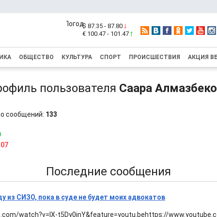
$ 87.35 - 87.80
€ 100.47 - 101.47
ИКА
ОБЩЕСТВО
КУЛЬТУРА
СПОРТ
ПРОИСШЕСТВИЯ
АКЦИЯ В
рофиль пользователя
Саара Алмазбеко
о сообщений:
133
9
107
Последние сообщения
ду из СИЗО, пока в суде не будет моих адвокатов
e.com/watch?v=IX-t5Dy0jnY&feature=youtu.behttps://www.youtube