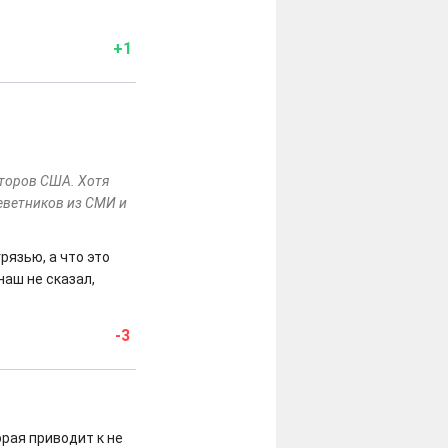
+1
аторов США. Хотя
леветников из СМИ и
рязью, а что это
наш не сказал,
-3
рая приводит к не