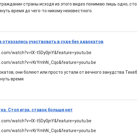
 гражданин страны исходя из этого видео понимаю лишь одно, ст
нуть время до чего-то никому неизвестного.
в отказались участвовать в суде без адвокатов
e.com/watch?v=IX-t5Dy0jnY&feature=youtu.be
e.com/watch?v=rKrYmhN_Cqo&feature=youtu.be
вокатов, они болеют или просто устали от вечного занудства Теке
нуть время.
ка. Стоп игра, ставок больше нет
e.com/watch?v=IX-t5Dy0jnY&feature=youtu.be
e.com/watch?v=rKrYmhN_Cqo&feature=youtu.be