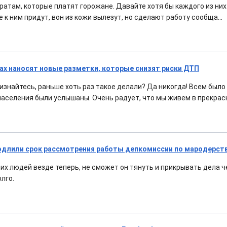
ратам, которые платят горожане. Давайте хотя бы каждого из них 
 к ним придут, вон из кожи вылезут, но сделают работу сообща...
ах наносят новые разметки, которые снизят риски ДТП
изнайтесь, раньше хоть раз такое делали? Да никогда! Всем было 
 населения были услышаны. Очень радует, что мы живем в прекрас
одлили срок рассмотрения работы депкомиссии по мародерст
их людей везде теперь, не сможет он тянуть и прикрывать дела ч
олго.