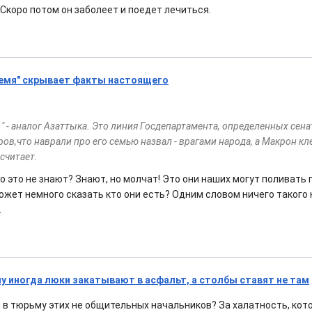
 Скоро потом он заболеет и поедет лечиться.
ремя" скрывает факты настоящего
" - аналог Азаттыка. Это линия Госдепартамента, определенных сен
ов,что наврали про его семью назвал - врагами народа, а Макрон к
 считает.
о это не знают? Знают, но молчат! Это они наших могут поливать г
ожет немного сказать кто они есть? Одним словом ничего такого 
.
у иногда люки закатывают в асфальт, а столбы ставят не там
 в тюрьму этих не общительных начальников? За халатность, кото