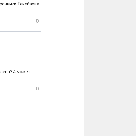
оронники Текебаева
0
баева? А может
0