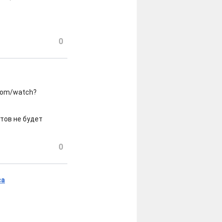
0
.com/watch?
атов не будет
0
са