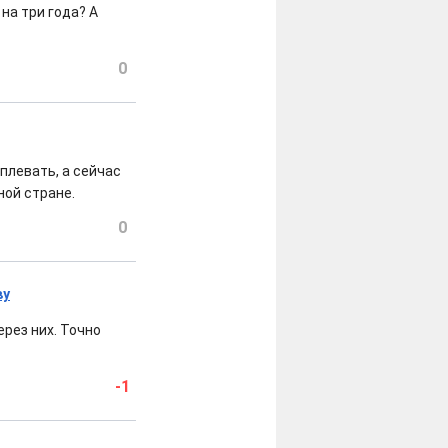
на три года? А
0
плевать, а сейчас
ной стране.
0
ву
ерез них. Точно
-1