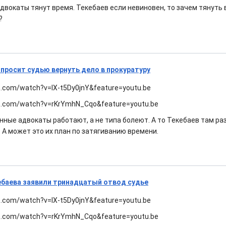
двокаты тянут время. Текебаев если невиновен, то зачем тянуть
?
просит судью вернуть дело в прокуратуру
e.com/watch?v=IX-t5Dy0jnY&feature=youtu.be
e.com/watch?v=rKrYmhN_Cqo&feature=youtu.be
нные адвокаты работают, а не типа болеют. А то Текебаев там ра
 А может это их план по затягиванию времени.
кебаева заявили тринадцатый отвод судье
e.com/watch?v=IX-t5Dy0jnY&feature=youtu.be
e.com/watch?v=rKrYmhN_Cqo&feature=youtu.be