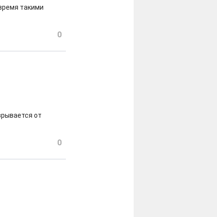
 время такими
0
зрывается от
0