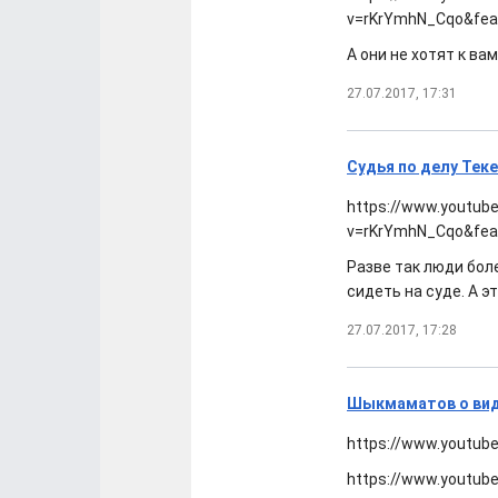
v=rKrYmhN_Cqo&fea
А они не хотят к вам
27.07.2017, 17:31
Судья по делу Теке
https://www.youtub
v=rKrYmhN_Cqo&fea
Разве так люди боле
сидеть на суде. А э
27.07.2017, 17:28
Шыкмаматов о вид
https://www.youtub
https://www.youtub