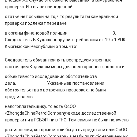
Внашем же случае это была не выездная, а камеральная
проверка. И в выше приведённой
статье нет ссылки на то, что результаты камеральной
проверки подлежат передаче
в органы финансовой полиции. 3.
Следователь Б.Кудашевнарушил требования ст.19 ч.1 УПК
Кыргызской Республики о том, что:
Следователь обязан принять всепредусмотренные
настоящим Кодексом меры для всестороннего, полного и
объективного исследования обстоятельств
дела.
Указанныев постановлении
обстоятельства о встречных проверках, не были
предъявлены
налогоплательщику, то есть ОсОО
«ZhongdaChinaPetrolCompany»входе доследственной
проверки ни в ГСБЭП, ни в ГНС. Тем самым не были получены
разъяснения, которые могли бы дать представители ОсОО
«ZhongdaChinaPetrolCompany», чем были грубонарушены их