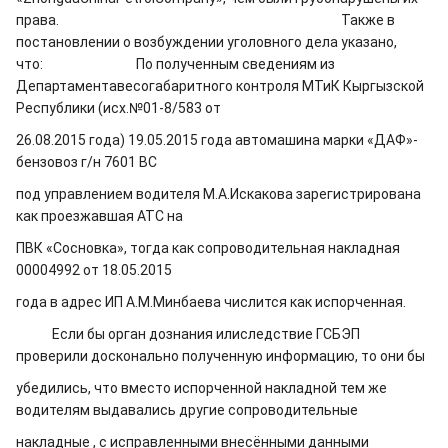
права. Также в
постановлении о возбуждении уголовного дела указано,
что:
По полученным сведениям из
Департаментавесогабаритного контроля МТиК Кыргызской
Республики (исх.№01-8/583 от
26.08.2015 года) 19.05.2015 года автомашина марки «ДАФ»-
бензовоз г/н 7601 ВС
под управлением водителя М.А.Искакова зарегистрирована
как проезжавшая АТС на
ПВК «Сосновка», тогда как сопроводительная накладная
00004992 от 18.05.2015
года в адрес ИП А.М.Минбаева числится как испорченная.
Если бы орган дознания илиследствие ГСБЭП
проверили досконально полученную информацию, то они бы
убедились, что вместо испорченной накладной тем же
водителям выдавались другие сопроводительные
накладные , с исправленными внесёнными данными