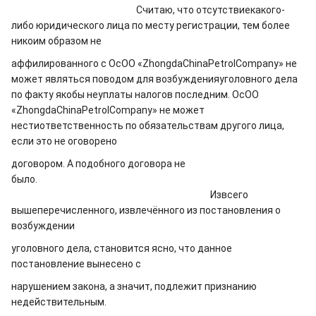
Считаю, что отсутствиекакого-
либо юридического лица по месту регистрации, тем более
никоим образом не
аффилированного с ОсОО «ZhongdaChinaPetrolCompany» не
может являться поводом для возбужденияуголовного дела
по факту якобы неуплаты налогов последним. ОсОО
«ZhongdaChinaPetrolCompany» не может
нестиответственность по обязательствам другого лица,
если это не оговорено
договором. А подобного договора не
было.
Извсего
вышеперечисленного, извлечённого из постановления о
возбуждении
уголовного дела, становится ясно, что данное
постановление вынесено с
нарушением закона, а значит, подлежит признанию
недействительным.