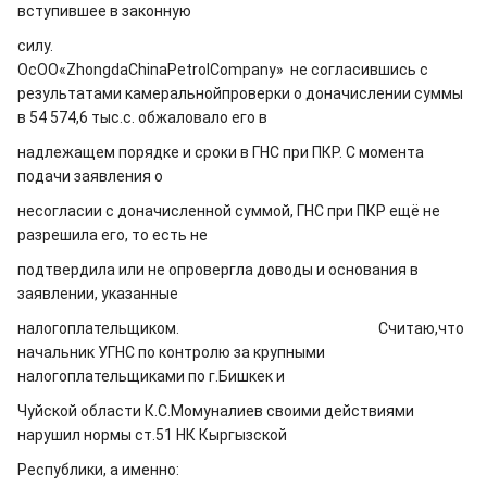
вступившее в законную
силу.
ОсОО«ZhongdaChinaPetrolCompany»
не согласившись с
результатами камеральнойпроверки о доначислении суммы
в 54 574,6 тыс.с. обжаловало его в
надлежащем порядке и сроки в ГНС при ПКР. С момента
подачи заявления о
несогласии с доначисленной суммой, ГНС при ПКР ещё не
разрешила его, то есть не
подтвердила или не опровергла доводы и основания в
заявлении, указанные
налогоплательщиком. Считаю,что
начальник УГНС по контролю за крупными
налогоплательщиками по г.Бишкек и
Чуйской области К.С.Момуналиев своими действиями
нарушил нормы ст.51 НК Кыргызской
Республики, а именно: