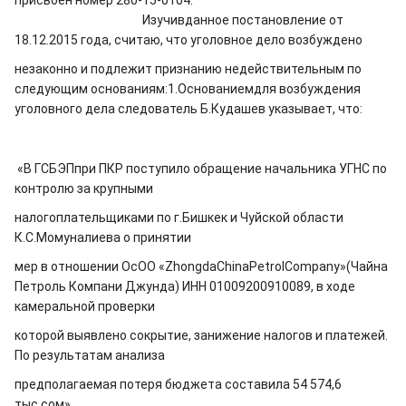
присвоен номер 280-15-0104.
Изучивданное постановление от
18.12.2015 года, считаю, что уголовное дело возбуждено
незаконно и подлежит признанию недействительным по
следующим основаниям:1.Основаниемдля возбуждения
уголовного дела следователь Б.Кудашев указывает, что:
«
В ГСБЭПпри ПКР поступило обращение начальника УГНС по
контролю за крупными
налогоплательщиками по г.Бишкек и Чуйской области
К.С.Момуналиева о принятии
мер в отношении ОсОО «
Zhongda
China
Petrol
Company
»(Чайна
Петроль Компани Джунда) ИНН 01009200910089, в ходе
камеральной проверки
которой выявлено сокрытие, занижение налогов и платежей.
По результатам анализа
предполагаемая потеря бюджета составила 54 574,6
тыс.сом
»