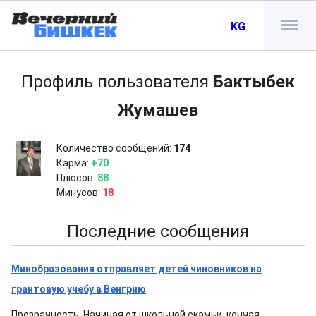
KG
Профиль пользователя
Бактыбек
Жумашев
Количество сообщений:
174
Карма:
+70
Плюсов:
88
Минусов:
18
Последние сообщения
Минобразования отправляет детей чиновников на
грантовую учебу в Венгрию
Прозрачность. Начиная от школьной скамьи, кончая