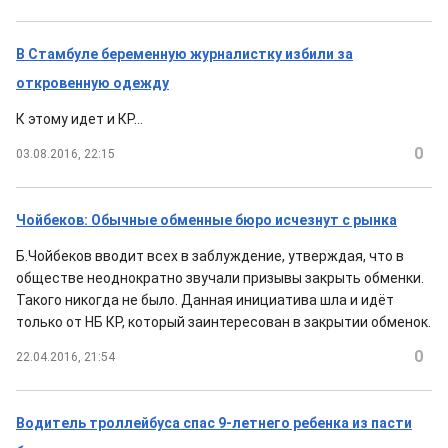
В Стамбуле беременную журналистку избили за
откровенную одежду
К этому идет и КР...
0
03.08.2016, 22:15
Чойбеков: Обычные обменные бюро исчезнут с рынка
Б.Чойбеков вводит всех в заблуждение, утверждая, что в
обществе неоднократно звучали призывы закрыть обменки.
Такого никогда не было. Данная инициатива шла и идёт
только от НБ КР, который заинтересован в закрытии обменок.
0
22.04.2016, 21:54
Водитель троллейбуса спас 9-летнего ребенка из пасти