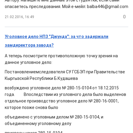
Автору: напишите мне данные этой студентки, если сами
опасаетесь преследования. Мой е-мейл: balba446@gmail.com
0
21.02.2016, 16:49
Уголовное дело НПЗ "Джунда": за что задержали
замдиректора завода?
А теперь посмотрите противоположную точку зрения на
данное уголовное дело:
Постановлениемследователя СУ ГСБЭП при Правительстве
Кыргызской Республики Б.Кудашева
возбуждено уголовное дело № 280-15-0104 от 18.12.2015
года. Впоследствии из уголовного дела было выделенов
отдельное производство уголовное дело № 280-16-0001,
которое позже снова было
объединено с уголовным делом № 280-15-0104, и
объединенному уголовному делу