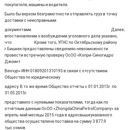
покупателя, машины и водителя.
Было бы верхом безграмотности отправлять груз в точку
доставки с неисправными
документами. Далее,
впостановлении о возбуждении уголовного дела указано,
что:
Кроме того, УГНС по Октябрьскому району
г.Бишкек предоставлены сведенияо невозможности
провести встречную проверку ОсОО «Копри-Синогидро
Джоинт
Венчур» ИНН 01809201310193 в связи с отсутствием
Общества по юридическому
адресу. В то же время Общество отчёты с 01.01.2015г. по
31.05.2015г.
представило с нулевыми показателями, тогда как по
отчётным данным ОсОО «
ZhongdaChinaPetrolCompany» за
апрель-май месяцы 2015 года в адресвышеуказанного
общества осуществлена поставка на сумму 3 877,9
тыс.сомов.