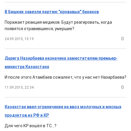
В Бишкек завезли партию "кровавых" бананов
Поражает реакция медиков. Будут реагировать, когда
появятся отравившиеся, умершие?
0
24.09.2015, 15:19
Дарига Назарбаева назначена заместителем премьер-
министра Казахстана
И после этого Атамбаев сожалеет, что у нас нет Назарбаева?
0
11.09.2015, 22:34
Казахстан ввел ограничение на ввоз молочных и мясных
продуктов из РФ и КР
Для чего КР вошёл в ТС...?