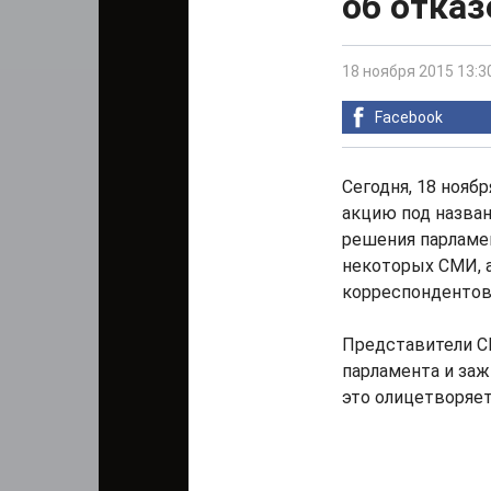
об отказ
18 ноября 2015 13:3
Facebook
Сегодня, 18 нояб
акцию под назван
решения парламе
некоторых СМИ, а
корреспондентов
Представители С
парламента и заж
это олицетворяет