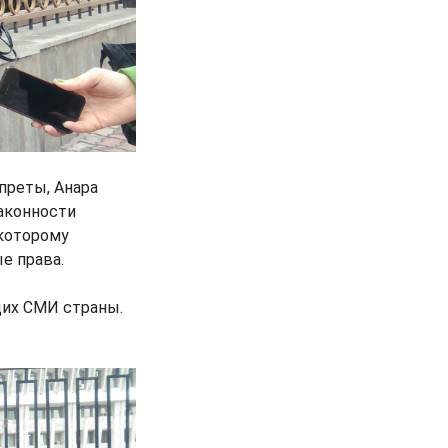
преты, Анара
аконности
 которому
е права.
щих СМИ страны.