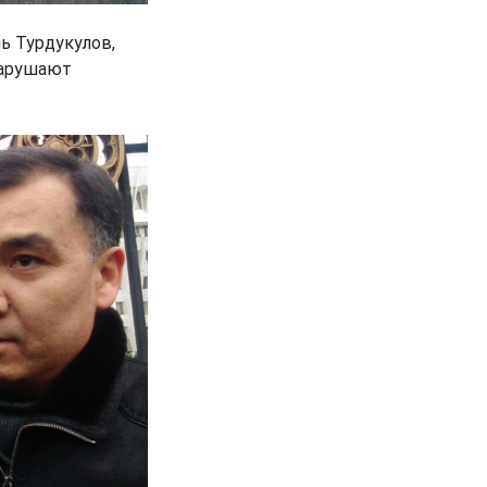
 Турдукулов,
 нарушают