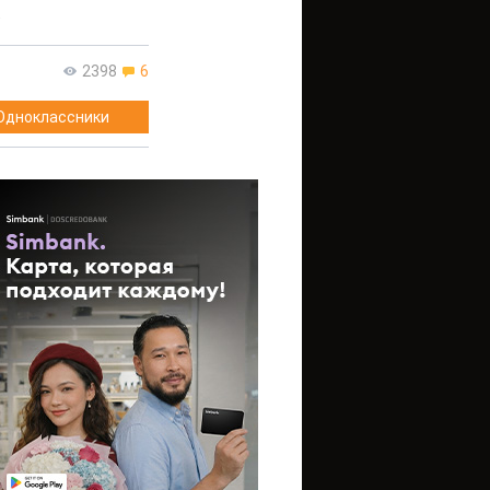
а
2398
6
Одноклассники