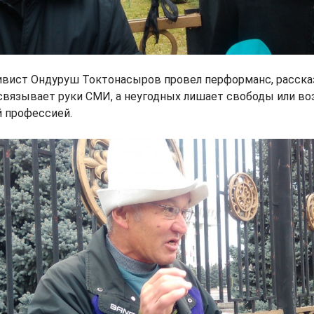
ивист Ондуруш Токтонасыров провел перформанс, расск
 связывает руки СМИ, а неугодных лишает свободы или в
й профессией.