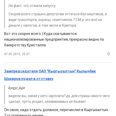
Не факт, что отжали капусту.
Скорее всего страшно депутатам остаться без ништяков, в
виде транспорта, охраны, советников, ГСМ,а это всё на
деньги с налогов, в том числе и Кумтора.
Вот это скорее всего ) Куда скатываются
национализированные предприятия, прекрасно видно по
банкротству Кристалла.
0
07.05.2015, 20:37
Зампредседателя ОАО "Кыргызалтын" Кылычбек
Шакиров подал в отставку
kyrgyz jigit
видели вы, какая у него зарплата? да, для страны много чего
сделал. пусть уходит, незаменимых не бывает.
Он свою, надо отдать должное, перечислял в Кыргызалтын.
Тут попрекнуть нечем.