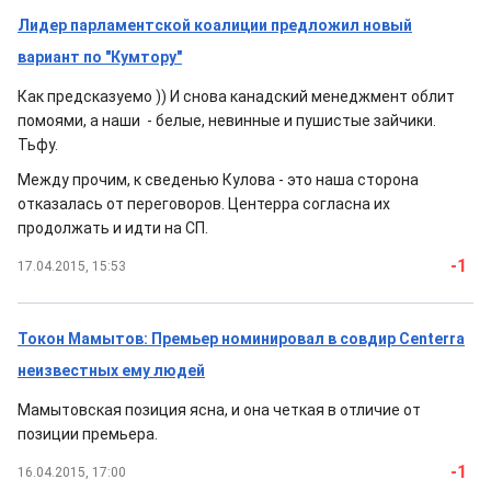
Лидер парламентской коалиции предложил новый
вариант по "Кумтору"
Как предсказуемо )) И снова канадский менеджмент облит
помоями, а наши - белые, невинные и пушистые зайчики.
Тьфу.
Между прочим, к сведенью Кулова - это наша сторона
отказалась от переговоров. Центерра согласна их
продолжать и идти на СП.
-1
17.04.2015, 15:53
Токон Мамытов: Премьер номинировал в совдир Centerra
неизвестных ему людей
Мамытовская позиция ясна, и она четкая в отличие от
позиции премьера.
-1
16.04.2015, 17:00