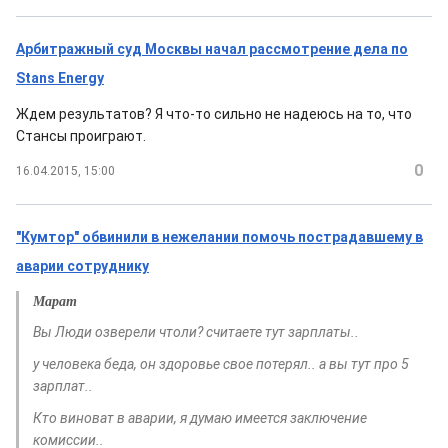
Арбитражный суд Москвы начал рассмотрение дела по
Stans Energy
Ждем результатов? Я что-то сильно не надеюсь на то, что
Стансы проиграют.
0
16.04.2015, 15:00
"Кумтор" обвинили в нежелании помочь пострадавшему в
аварии сотруднику
Марат
Вы Люди озверели чтоли? считаете тут зарплаты..
у человека беда, он здоровье свое потерял.. а вы тут про 5
зарплат..
Кто виноват в аварии, я думаю имеется заключение
комиссии..