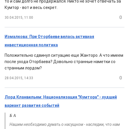
то и сам долго не продержался. Никто не хочет отвечать за
Кумтор - вот и весь секрет.
0
30.04.2015, 11:00
Измалкова: При Оторбаеве велась активная
инвестиционная политика
Положительно сдвинул ситуацию еще Жанторо. А что имеем
после ухода Оторбаева? Довольно странные наметки со
странным лордом?
0
28.04.2015, 14:33
Лорд Кланвильям: Национализация "Кумтора" - худший
вариант развития событий
Б А
Нашим необходимо думать о насущном - наследии, что нам