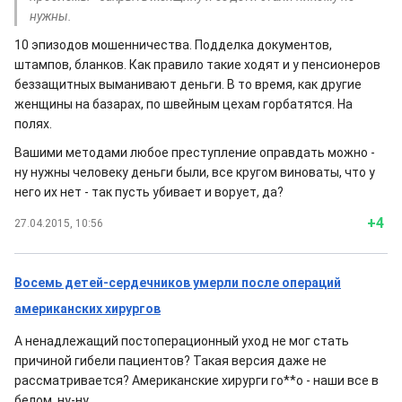
нужны.
10 эпизодов мошенничества. Подделка документов,
штампов, бланков. Как правило такие ходят и у пенсионеров
беззащитных выманивают деньги. В то время, как другие
женщины на базарах, по швейным цехам горбатятся. На
полях.
Вашими методами любое преступление оправдать можно -
ну нужны человеку деньги были, все кругом виноваты, что у
него их нет - так пусть убивает и ворует, да?
+4
27.04.2015, 10:56
Восемь детей-сердечников умерли после операций
американских хирургов
А ненадлежащий постоперационный уход не мог стать
причиной гибели пациентов? Такая версия даже не
рассматривается? Американские хирурги го**о - наши все в
белом, ну-ну.