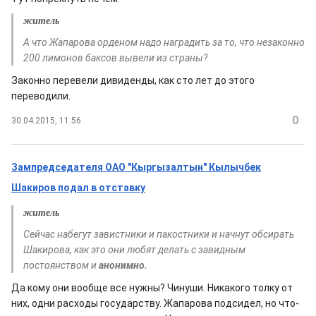
житель
А что Жапарова орденом надо наградить за то, что незаконно
200 лимонов баксов вывели из страны?
Законно перевели дивиденды, как сто лет до этого
переводили.
0
30.04.2015, 11:56
Зампредседателя ОАО "Кыргызалтын" Кылычбек
Шакиров подал в отставку
житель
Сейчас набегут завистники и пакостники и начнут обсирать
Шакирова, как это они любят делать с завидным
постоянством и
анонимно.
Да кому они вообще все нужны? Чинуши. Никакого толку от
них, одни расходы государству. Жапарова подсидел, но что-