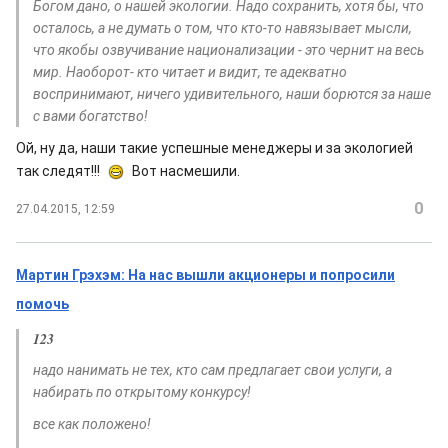
Богом дано, о нашей экологии. Надо сохранить, хотя бы, что
осталось, а не думать о том, что кто-то навязывает мысли,
что якобы озвучивание национализации - это чернит на весь
мир. Наоборот- кто читает и видит, те адекватно
воспринимают, ничего удивительного, наши борются за наше
с вами богатство!
Ой, ну да, наши такие успешные менеджеры и за экологией
так следят!!!
Вот насмешили.
0
27.04.2015, 12:59
Мартин Грэхэм: На нас вышли акционеры и попросили
помочь
123
надо нанимать не тех, кто сам предлагает свои услуги, а
набирать по открытому конкурсу!
все как положено!