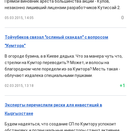
Прямой виновник ареста большинства акций - Кулов,
незаконно лишивший лицензии разработчиков Кутиссай 2.
0
05.03.2015, 14:05
Тойчубеков связал "ослиный скандал" с вопросом
"Кумтора"
В огороде бузина, а в Киеве дядька. Что за манера чуть что,
стрелки на Кумтор переводить?! Может, и волосы на
благородном челе поредели из-за Кумтора? Месть такая -
облучают издалека специальными пушками.
+1
02.03.2015, 13:18
Эксперты перечислили риски для инвестиций в
Кыргызстане
Будем надеяться, что создание СП по Кумтору успокоит
обстановку, и потенциальные инвесторы станут активнее.