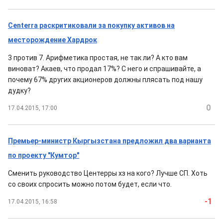
Centerra раскритиковали за покупку активов на
месторождение Хардрок
3 против 7. Арифметика простая, не так ли? А кто вам
виноват? Акаев, что продал 17%? С него и спрашивайте, а
почему 67% других акционеров должны плясать под нашу
дудку?
0
17.04.2015, 17:00
Премьер-министр Кыргызстана предложил два варианта
по проекту "Кумтор"
Сменить руководство Центерры хз на кого? Лучше СП. Хоть
со своих спросить можно потом будет, если что.
-1
17.04.2015, 16:58