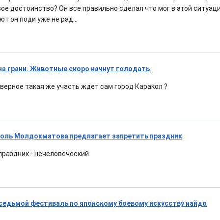
ое достоинство? Он все правильно сделал что мог в этой ситуации
т он поди уже не рад...
на грани. Животные скоро начнут голодать
аверное такая же участь ждет сам город Каракол ?
соль Молдокматова предлагает запретить праздник
праздник - нечеловеческий.
седьмой фестиваль по японскому боевому искусству иайдо