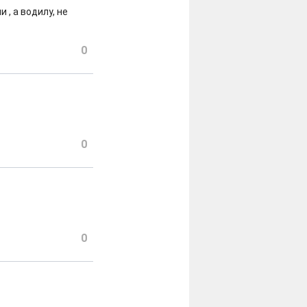
 , а водилу, не
0
0
0