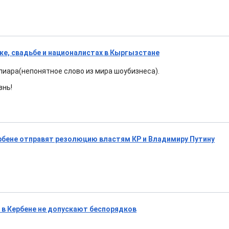
же, свадьбе и националистах в Кыргызстане
 пиара(непонятное слово из мира шоубизнеса).
знь!
бене отправят резолюцию властям КР и Владимиру Путину
в Кербене не допускают беспорядков