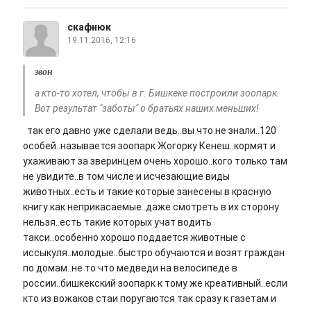
скафнюк
19.11.2016, 12:16
звон
а кто-то хотел, чтобы в г. Бишкеке построили зоопарк.
Вот результат "заботы" о братьях наших меньших!
так его давно уже сделали ведь..вы что не знали..120
особей..называется зоопарк Жогорку Кенеш..кормят и
ухаживают за зверинцем очень хорошо..кого только там
не увидите..в том числе и исчезающие виды
животных..есть и такие которые занесены в красную
книгу как неприкасаемые..даже смотреть в их сторону
нельзя..есть такие которых учат водить
такси..особенно хорошо поддается животные с
иссыкуля..молодые..быстро обучаются и возят граждан
по домам..не то что медведи на велосипеде в
россии..бишкекский зоопарк к тому же креативный..если
кто из вожаков стаи поругаются так сразу к газетам и