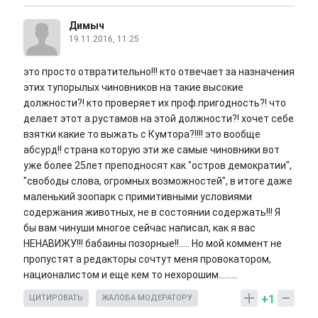
Димыч
19.11.2016, 11:25
это просто отвратительно!!! кто отвечает за назначения
этих тупорылых чиновников на такие высокие
должности?! кто проверяет их проф.пригодность?! что
делает этот а.рустамов на этой должности?! хочет себе
взятки какие то выжать с Кумтора?!!!! это вообще
абсурд!! страна которую эти же самые чиновники вот
уже более 25лет преподносят как "остров демократии",
"свободы слова, огромных возможностей", в итоге даже
маленький зоопарк с примитивными условиями
содержания животных, не в состоянии содержать!!! Я
бы вам чинуши многое сейчас написал, как я вас
НЕНАВИЖУ!!! бабаины позорные!!..... Но мой коммент не
пропустят а редакторы сочтут меня провокатором,
националистом и еще кем то нехорошим.........
+1
ЦИТИРОВАТЬ
ЖАЛОБА МОДЕРАТОРУ