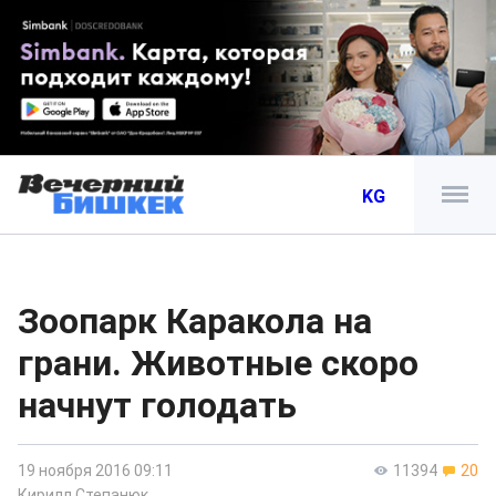
KG
Зоопарк Каракола на
грани. Животные скоро
начнут голодать
19 ноября 2016 09:11
11394
20
Кирилл Степанюк