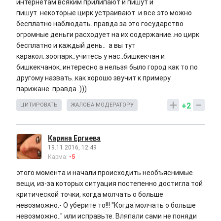
интернетам всяким прилипают и пишут и
пишут..некоторые цирк устраивают..и все это можно
бесплатно наблюдать..правда за это государство
огромные деньги расходует на их содержание..но цирк
бесплатно и каждый день.. а вы тут
каракол..зоопарк..учитесь у нас..бишкекчан и
бишкекчанок..интересно а нельзя было город как то по
другому назвать..как хорошо звучит к примеру
парижане..правда..)))
+2
ЦИТИРОВАТЬ
ЖАЛОБА МОДЕРАТОРУ
Карина Ергиева
19.11.2016, 12:49
Карма:
-5
этого момента и начали происходить необъяснимые
вещи, из-за которых ситуация постепенно достигла той
критической точки, когда молчать о больше
невозможно.- О уберите то!!! "Когда молчать о больше
невозможно.." или исправьте. Вляпали сами не поняди