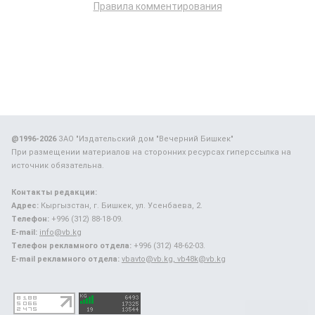
Правила комментирования
@1996-2026
ЗАО "Издательский дом "Вечерний Бишкек"
При размещении материалов на сторонних ресурсах гиперссылка на
источник обязательна.
Контакты редакции:
Адрес:
Кыргызстан, г. Бишкек, ул. Усенбаева, 2.
Телефон:
+996 (312) 88-18-09.
E-mail:
info@vb.kg
Телефон рекламного отдела:
+996 (312) 48-62-03.
E-mail рекламного отдела:
vbavto@vb.kg, vb48k@vb.kg