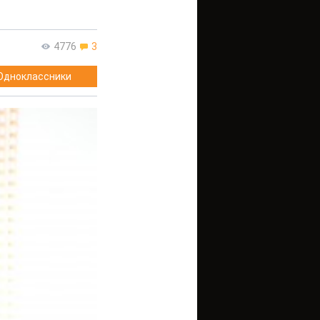
4776
3
Одноклассники