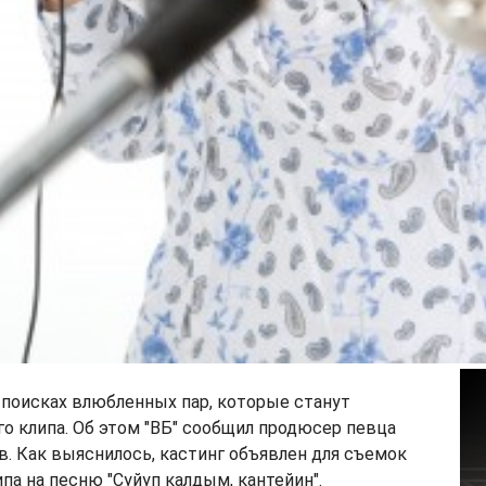
поисках влюбленных пар, которые станут
го клипа. Об этом "ВБ" сообщил продюсер певца
. Как выяснилось, кастинг объявлен для съемок
па на песню "Суйуп калдым, кантейин".