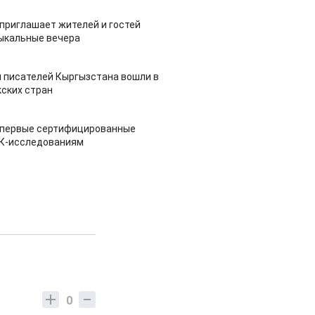
приглашает жителей и гостей
ыкальные вечера
 писателей Кыргызстана вошли в
ских стран
 первые сертифицированные
НК-исследованиям
0