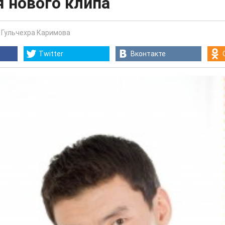
 нового клипа
-
Гульчехра Каримова
Twitter
Вконтакте