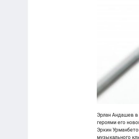
Эрлан Андашев в 
героями его ново
Эркин Урманбетов
музыкального кли