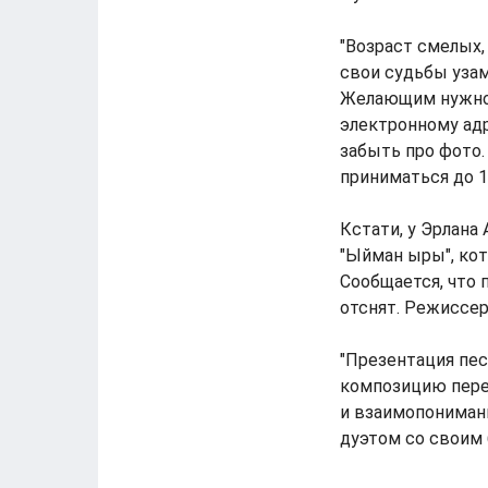
"Возраст смелых,
свои судьбы узами
Желающим нужно о
электронному адр
забыть про фото.
приниматься до 1
Кстати, у Эрлана
"Ыйман ыры", ко
Сообщается, что 
отснят. Режиссе
"Презентация пе
композицию перед
и взаимопонимани
дуэтом со своим 