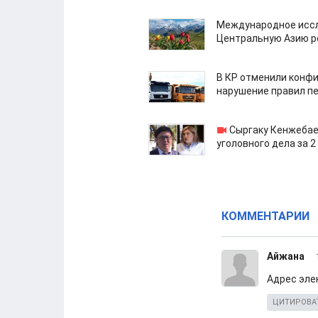
Международное иссл
Центральную Азию р
В КР отменили конфи
нарушение правил п
Сыргаку Кенжебае
уголовного дела за 2
КОММЕНТАРИИ
Айжана
Адрес эле
ЦИТИРОВА