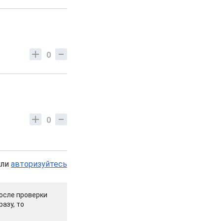
0
0
или
авторизуйтесь
осле проверки
азу, то