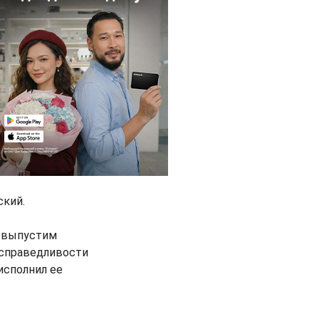
ский.
о выпустим
 справедливости
исполнил ее