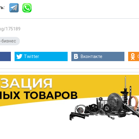
сть:
.kg/175189
-бизнес
Twitter
Вконтакте