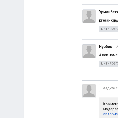
Урманбет
press-kg@
ЦИТИРОВА
Нурбек
2
А как номе
ЦИТИРОВА
Коммент
модерат
авториз