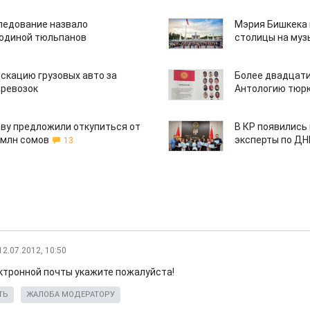
едование назвало
Мэрия Бишкека 
одиной тюльпанов
столицы на муз
скацию грузовых авто за
Более двадцати
еревозок
Антологию тюрк
ву предложили откупиться от
В КР появились
 млн сомов
эксперты по Д
13
12.07.2012, 10:50
ктронной почты укажите пожалуйста!
ТЬ
ЖАЛОБА МОДЕРАТОРУ