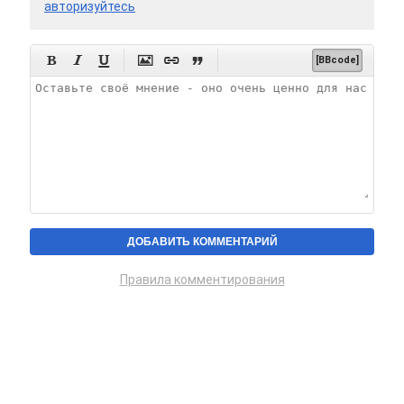
авторизуйтесь






[BBcode]
Правила комментирования