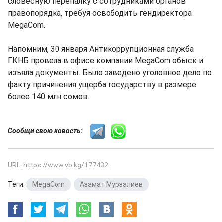
словесную перепалку с сотрудниками органов
правопорядка, требуя освободить гендиректора
MegaCom.
Напомним, 30 января Антикоррупционная служба
ГКНБ провела в офисе компании MegaCom обыск и
изъяла документы. Было заведено уголовное дело по
факту причинения ущерба государству в размере
более 140 млн сомов.
Сообщи свою новость:
URL: https://www.vb.kg/177432
Теги:
MegaCom
,
Азамат Мурзалиев