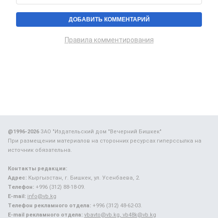
Правила комментирования
@1996-2026
ЗАО "Издательский дом "Вечерний Бишкек"
При размещении материалов на сторонних ресурсах гиперссылка на
источник обязательна.
Контакты редакции:
Адрес:
Кыргызстан, г. Бишкек, ул. Усенбаева, 2.
Телефон:
+996 (312) 88-18-09.
E-mail:
info@vb.kg
Телефон рекламного отдела:
+996 (312) 48-62-03.
E-mail рекламного отдела:
vbavto@vb.kg, vb48k@vb.kg