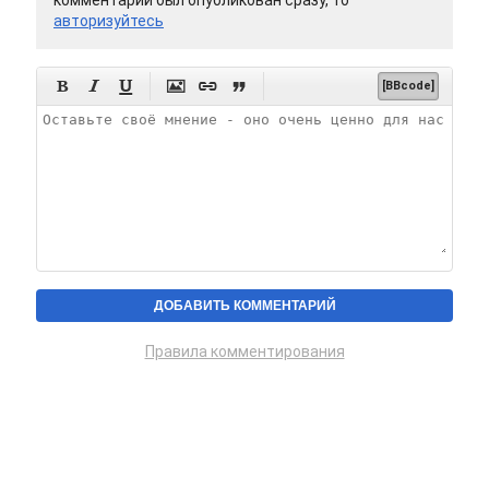
комментарий был опубликован сразу, то
авторизуйтесь






[BBcode]
Правила комментирования