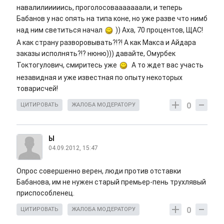
навалилииииись, проголосовааааааали, и теперь
Бабанов у нас опять на типа коне, но уже разве что нимб
над ним светиться начал
)) Аха, 70 процентов, ЩАС!
А как страну разворовывать?!?! А как Макса и Айдара
заказы исполнять?!? нюню))) давайте, Омурбек
Токтогулович, смиритесь уже
А то ждет вас участь
незавидная и уже известная по опыту некоторых
товарисчей!
0
ЦИТИРОВАТЬ
ЖАЛОБА МОДЕРАТОРУ
Ы
04.09.2012, 15:47
Опрос совершенно верен, люди против отставки
Бабанова, им не нужен старый премьер-пень трухлявый
приспособленец.
0
ЦИТИРОВАТЬ
ЖАЛОБА МОДЕРАТОРУ