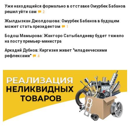
Уже находящийся формально в отставке Омурбек Бабанов
решил уйти сам
2
Жылдызкан Джолдошова: Омурбек Бабанов в будущем
может стать президентом
1
Бодош Мамырова: Жанторо Сатыбалдиеву будет тяжело
на посту премьер-министра
Аркадий Дубнов: Киргизия живет "младенческими
рефлексами"
4