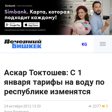
KG
Аскар Токтошев: С 1
января тарифы на воду по
республике изменятся
24 октября 2012 13:33
2377
0
Анна Яловкина