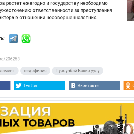
ов растет ежегодно и государству необходимо
 ужесточению ответственности за преступления
рактера в отношении несовершеннолетних.
сть:
.kg/206253
рламент
,
педофилия
,
Турсунбай Бакир уулу
Twitter
Вконтакте