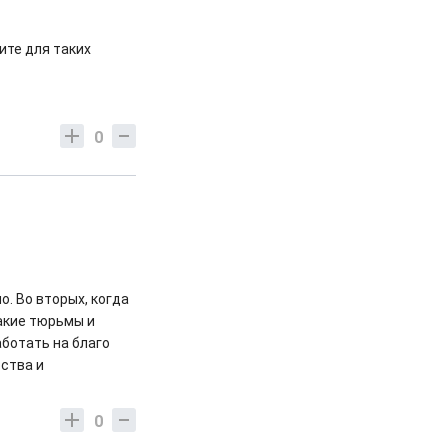
ите для таких
0
о. Во вторых, когда
акие тюрьмы и
аботать на благо
рства и
0