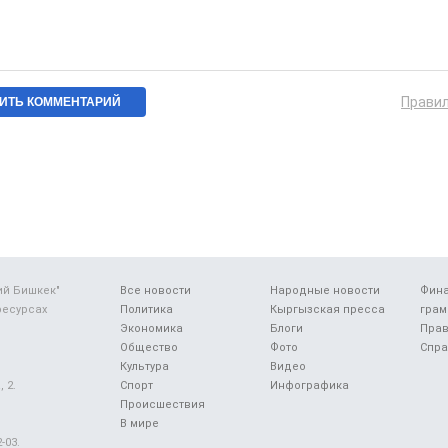
Прави
ий Бишкек"
Все новости
Народные новости
Фин
ресурсах
Политика
Кыргызская пресса
грам
Экономика
Блоги
Прав
Общество
Фото
Спра
Культура
Видео
 2.
Спорт
Инфографика
Происшествия
В мире
-03.