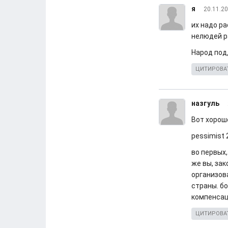
я
20.11.20
их надо ра
нелюдей р
Народ подд
ЦИТИРОВА
назгуль
Вот хорош
pessimist 
во первых,
же вы, за
организова
страны. б
компенсац
ЦИТИРОВА