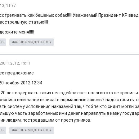
12, 11:37
сстреливать как бешеных собак!!!!! Уважаемый Президент КР введ
асстрельную статью!!!!
ержите меня!!!!!
ТЬ
ЖАЛОБА МОДЕРАТОРУ
20.11.2012, 13:11
ее предложение
20 ноября 2012 12:34
 20 лет содержать таких нелюдей за счет налогов это не правильн
конописатели начнете писать нормальные законы? надо строить т
ть систему исполнения наказаний так, чтоб те кто сидит могли р
ольшую часть заработанных ими денег направлять в казну госуда
ии людям, пострадавшим от преступников.
ТЬ
ЖАЛОБА МОДЕРАТОРУ