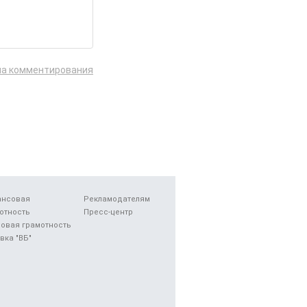
ла комментирования
ансовая
Рекламодателям
отность
Пресс-центр
овая грамотность
вка "ВБ"