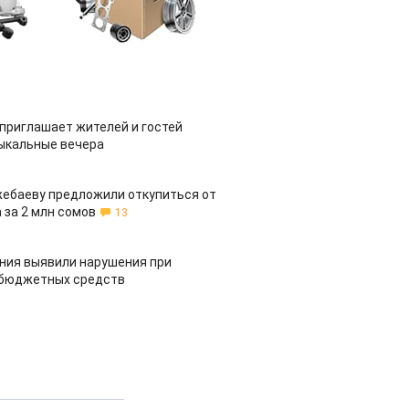
приглашает жителей и гостей
ыкальные вечера
жебаеву предложили откупиться от
 за 2 млн сомов
13
ия выявили нарушения при
 бюджетных средств