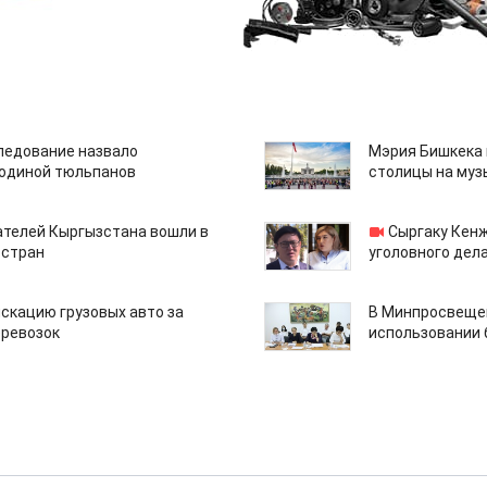
едование назвало
Мэрия Бишкека 
одиной тюльпанов
столицы на муз
ателей Кыргызстана вошли в
Сыргаку Кен
 стран
уголовного дела
скацию грузовых авто за
В Минпросвещен
еревозок
использовании