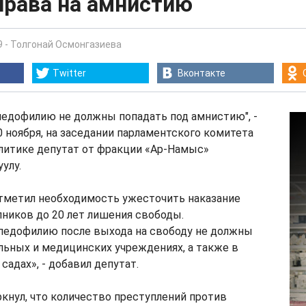
права на амнистию
9
-
Толгонай Осмонгазиева
Twitter
Вконтакте
педофилию не должны попадать под амнистию", -
20 ноября, на заседании парламентского комитета
литике депутат от фракции «Ар-Намыс»
улу.
тметил необходимость ужесточить наказание
пников до 20 лет лишения свободы.
педофилию после выхода на свободу не должны
льных и медицинских учреждениях, а также в
садах», - добавил депутат.
ркнул, что количество преступлений против