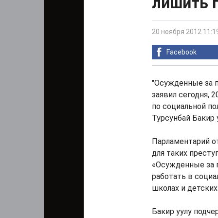
лишить 
20 ноября 2012 11:1
Facebook
"Осужденные за 
заявил сегодня, 
по социальной по
Турсунбай Бакир у
Парламентарий о
для таких престу
«Осужденные за 
работать в социа
школах и детских 
Бакир уулу подче