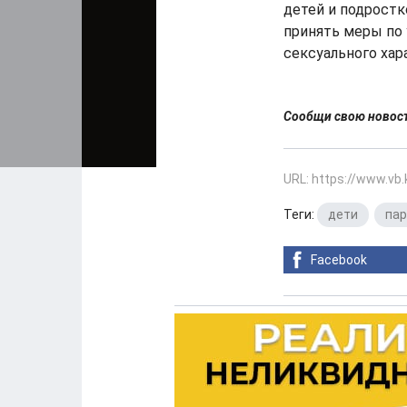
детей и подростк
принять меры по
сексуального ха
Сообщи свою ново
URL: https://www.vb
Теги:
дети
,
па
Facebook