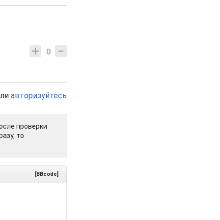
0
или
авторизуйтесь
осле проверки
азу, то
[BBcode]