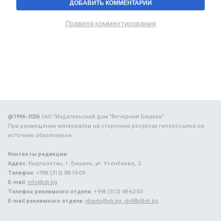
Правила комментирования
@1996-2026
ЗАО "Издательский дом "Вечерний Бишкек"
При размещении материалов на сторонних ресурсах гиперссылка на
источник обязательна.
Контакты редакции:
Адрес:
Кыргызстан, г. Бишкек, ул. Усенбаева, 2.
Телефон:
+996 (312) 88-18-09.
E-mail:
info@vb.kg
Телефон рекламного отдела:
+996 (312) 48-62-03.
E-mail рекламного отдела:
vbavto@vb.kg, vb48k@vb.kg