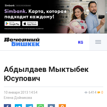
KG
Абдылдаев Мыктыбек
Юсупович
10 января 2013 14:54
6414
0
Елена Дойникова