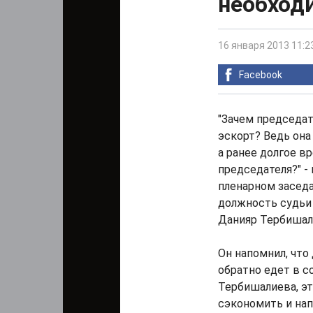
необход
16 января 2013 11:2
Facebook
"Зачем председа
эскорт? Ведь она
а ранее долгое в
председателя?" - 
пленарном заседа
должность судьи 
Данияр Тербишал
Он напомнил, что
обратно едет в 
Тербишалиева, эт
сэкономить и нап