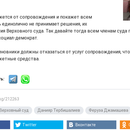
ажется от сопровождения и покажет всем
 единолично не принимает решения, их
ия Верховного суда. Так давайте тогда всем членам суда
 социал-демократ.
чиновники должны отказаться от услуг сопровождения, чт
етные средства.
сть:
.kg/212263
Верховный суд
,
Данияр Тербишалиев
,
Феруза Джамашева
Twitter
Вконтакте