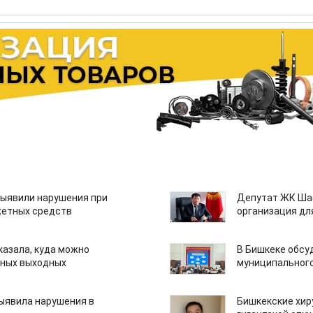
ыявили нарушения при
Депутат ЖК Шаб
етных средств
организация дл
казала, куда можно
В Бишкеке обсу
нных выходных
муниципального
ыявила нарушения в
Бишкекские хир