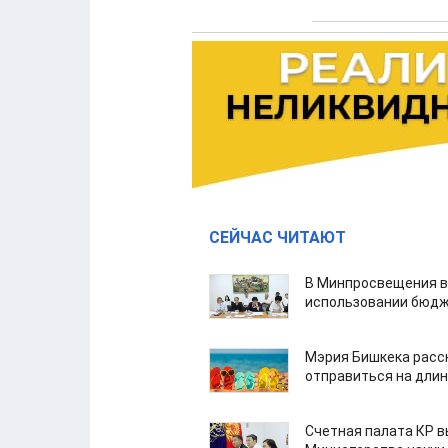
СЕЙЧАС ЧИТАЮТ
В Минпросвещения в
использовании бюдж
Мэрия Бишкека расс
отправиться на дли
Счетная палата КР в