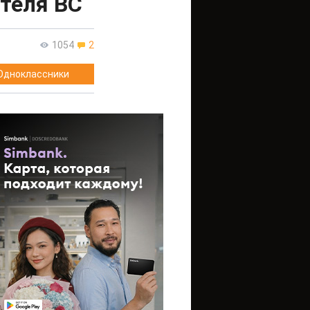
теля ВС
1054
2
Одноклассники