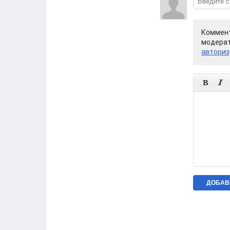
Коммент
модерат
авториз

