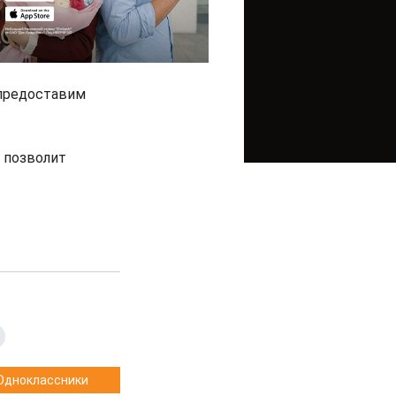
 предоставим
о позволит
Одноклассники