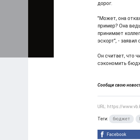
дорог.
"Может, она отк
пример? Она ведь
принимает коллег
эскорт", - заявил
Он считает, что 
сэкономить бюдж
Сообщи свою ново
URL: https://www.vb
Теги:
бюджет
,
Facebook