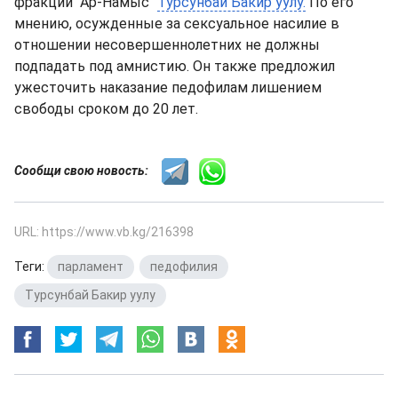
фракции "Ар-Намыс"
Турсунбай Бакир уулу.
По его
мнению, осужденные за сексуальное насилие в
отношении несовершеннолетних не должны
подпадать под амнистию. Он также предложил
ужесточить наказание педофилам лишением
свободы сроком до 20 лет.
Сообщи свою новость:
URL: https://www.vb.kg/216398
Теги:
парламент
,
педофилия
,
Турсунбай Бакир уулу