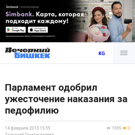
KG
Парламент одобрил
ужесточение наказания за
педофилию
14 февраля 2013 15:59
1595
0
Толгонай Осмонгазиева