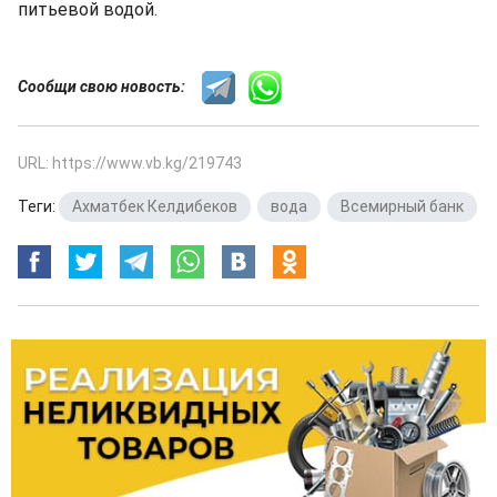
питьевой водой.
Сообщи свою новость:
URL: https://www.vb.kg/219743
Теги:
Ахматбек Келдибеков
,
вода
,
Всемирный банк