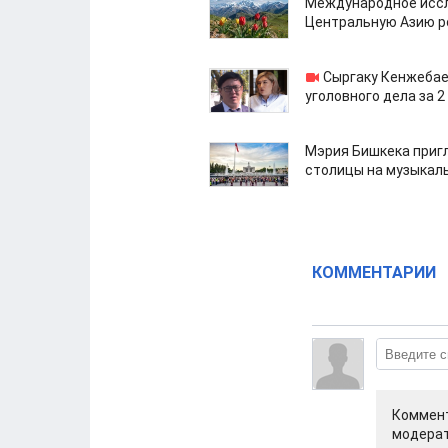
Международное иссл
Центральную Азию р
Сыргаку Кенжебае
уголовного дела за 2
Мэрия Бишкека приг
столицы на музыкал
КОММЕНТАРИИ
Коммент
модерат