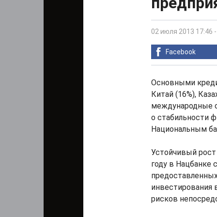
предпри
02 июля 2013 17:46
Facebook
Основными кред
Китай (16%), Каза
международные ор
о стабильности ф
Национальным ба
Устойчивый рост 
году в Нацбанке 
предоставленных
инвестирования в
рисков непосред