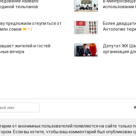
едование назвало
В Минпросвещен
одиной тюльпанов
использовании
ву предложили откупиться от
Более двадцати
 млн сомов
Антологию тюрк
13
лашает жителей и гостей
Депутат ЖК Шаб
ьные вечера
организация дл
арии от анонимных пользователей появляются на сайте только п
ором. Если вы хотите, чтобы ваш комментарий был опубликован ср