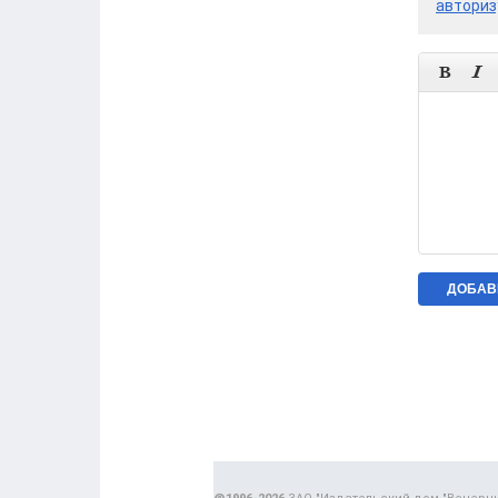
авториз

