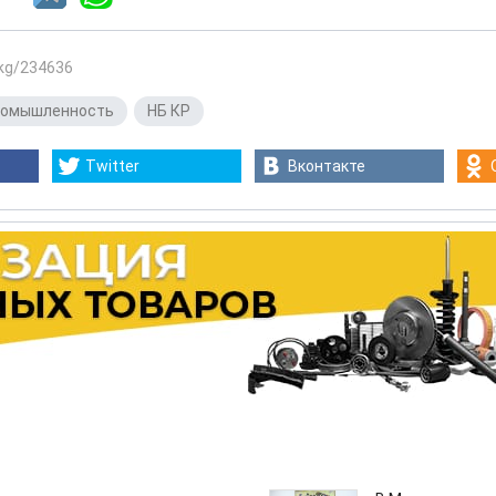
.kg/234636
ромышленность
,
НБ КР
Twitter
Вконтакте