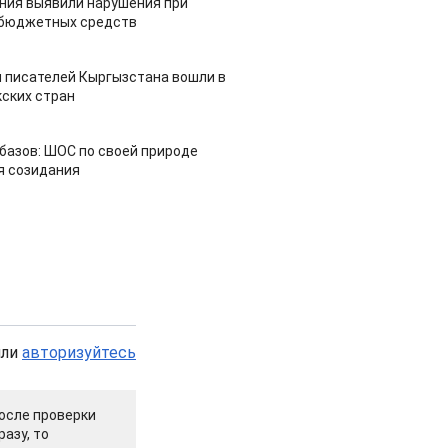
ия выявили нарушения при
 бюджетных средств
 писателей Кыргызстана вошли в
ских стран
азов: ШОС по своей природе
я созидания
или
авторизуйтесь
осле проверки
азу, то