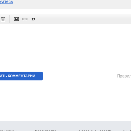
уйтесь




Прави