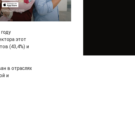
 году
ектора этот
ов (43,4%) и
ан в отраслях
ой и