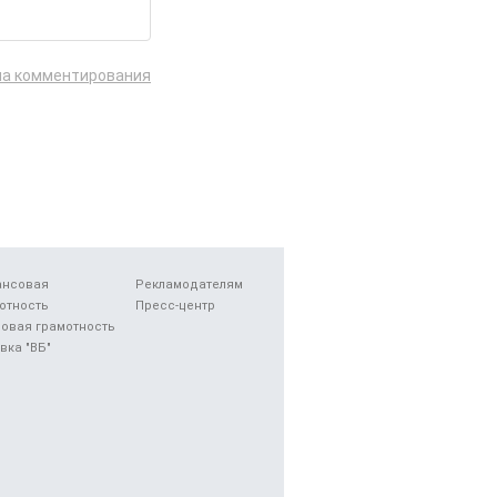
ла комментирования
ансовая
Рекламодателям
отность
Пресс-центр
овая грамотность
вка "ВБ"