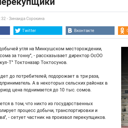
ерекупщики
:32
-
Зинаида Сорокина
Twitter
Вконтакте
добычей угля на Минкушском месторождении,
 сома за тонну", - рассказывает директор ОсОО
кул-Т" Токтоназар Токтосунов.
дет до потребителей, подорожает в три раза,
приниматель. А в некоторых сельских районах в
риод цена поднимается до 10 тыс. сомов.
ется в том, что никто из государственных
олирует процесс добычи, транспортировки и
ва", - сетует частник на произвол перекупщиков.