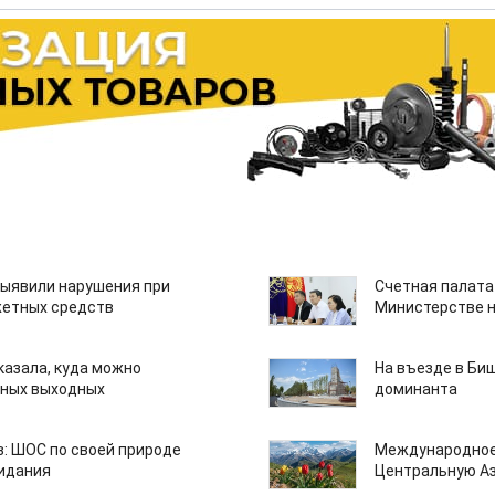
ыявили нарушения при
Счетная палата
етных средств
Министерстве н
казала, куда можно
На въезде в Би
нных выходных
доминанта
: ШОС по своей природе
Международное
зидания
Центральную А