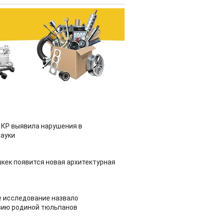
 КР выявила нарушения в
ауки
шкек появится новая архитектурная
 исследование назвало
зию родиной тюльпанов