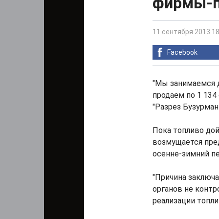
фирмы-п
11 сентября 2013 18
Facebook
"Мы занимаемся 
продаем по 1 134
"Разрез Бузурман
Пока топливо дой
возмущается пред
осенне-зимний пе
"Причина заключа
органов не контр
реализации топли