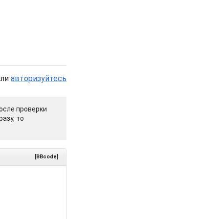
или
авторизуйтесь
осле проверки
азу, то
[BBcode]