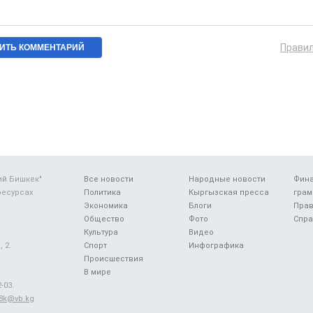
Прави
ий Бишкек"
Все новости
Народные новости
Фин
ресурсах
Политика
Кыргызская пресса
грам
Экономика
Блоги
Прав
Общество
Фото
Спра
Культура
Видео
 2.
Спорт
Инфографика
Происшествия
В мире
-03.
48k@vb.kg