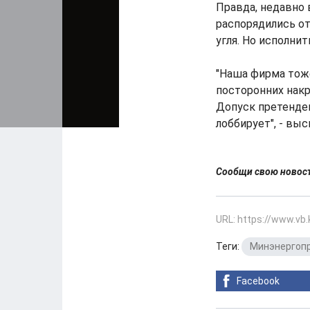
Правда, недавно
распорядились от
угля. Но исполнит
"Наша фирма тоже
посторонних накр
Допуск претенден
лоббирует", - вы
Сообщи свою ново
URL: https://www.vb
Теги:
Минэнергоп
Facebook