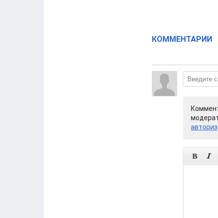
КОММЕНТАРИИ
Коммент
модерат
авториз

