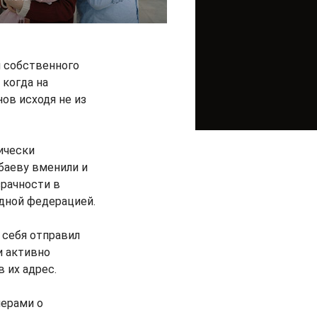
я собственного
 когда на
ов исходя не из
ически
збаеву вменили и
зрачности в
дной федерацией.
 себя отправил
и активно
 их адрес.
нерами о