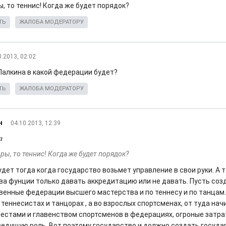
, то теннис! Когда же будет порядок?
ТЬ
ЖАЛОБА МОДЕРАТОРУ
0.2013, 02:02
Палкина в какой федерации будет?
ТЬ
ЖАЛОБА МОДЕРАТОРУ
н
04.10.2013, 12:39
а
ры, то теннис! Когда же будет порядок?
дет тогда когда государство возьмет управление в свои руки. А т
ва фунции только давать аккредитацию или не давать. Пусть соз
венные федерации высшего мастерства и по теннесу и по танцам.
теннесистах и танцорах , а во взрослых спортсменах, от туда нач
естами и главенством спортсменов в федерациях, огроные затра
ведущую роль. Вот поэтому государство и должно создать госуд