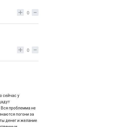
0
0
о сейчас у
дадут
 Вся проблемма не
инаются погони за
ты денег и желание
артвенные