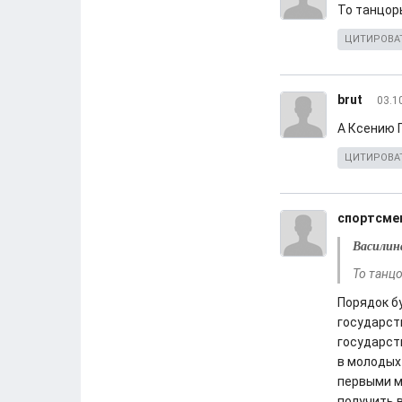
То танцоры
ЦИТИРОВА
brut
03.1
А Ксению 
ЦИТИРОВА
спортсме
Василин
То танцо
Порядок бу
государст
государст
в молодых 
первыми м
получить 