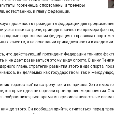
депутаты горкенеша, спортсмены и тренеры
ли, естественно, и главу федерации.
льзует должность президента федерации для продвижени
яли участники встречи, приводя в качестве примера факты,
народные соревнования федерация отправляла спортсмен
ных качеств, а на основании принадлежности к академии.
сь, что действующий президент Федерации тенниса факт
ть и не дает развиваться этому виду спорта. В вину Тени
дарного плана, стратегии развития этого вида спорта, про
инансов, выделяемых как государством, так и междунаро
вник торжества" на встречу так и не пришел. Зато вместо
в, которые едва не сорвали проведение мероприятия. Он
ь собравшихся, все время выкрикивая нелестные слова в
с ним до этого. Он пообещал прийти, отчитаться перед тре