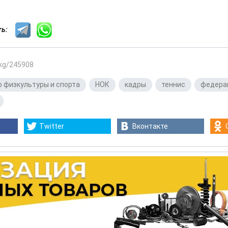
сть:
.kg/245908
о физкультуры и спорта
,
НОК
,
кадры
,
теннис
,
федера
Twitter
Вконтакте