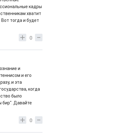
фссиональные кадры
ественникам хватит
 Вот тогда и будет
0
ознание и
теннисом и его
азу, и эта
государства, когда
рство было
ы бир". Давайте
0