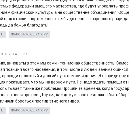
емые федерации высшего мастерства, где будут управлять про
анием физической культуры а не общественне объединения. Общ
й подготовки спортсменов, хотябы до первого взрослого разряда.
ладь да божья благодать!
ТЬ
ЖАЛОБА МОДЕРАТОРУ
19.01.2014, 08:57
ию, виноваты в этом мы сами - теннисная общественность. Самос
ая позиция всего населения, в том числе и людей, занимающихся 
 проходит сложный и долгий путь самоочищения. Это придет не ср
ия показывает, что мы на верном пути. Не надо ждать помощи от 
испытывает такие же проблемы. Прошли те времена, когда госуда
но за все и про все. Друзья, каждому из нас не должно быть "бар
илиями бороться против этих негативов.
ТЬ
ЖАЛОБА МОДЕРАТОРУ