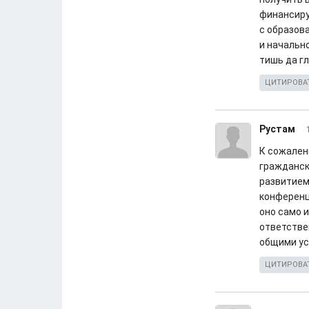
финансиру
с образов
и начально
тишь да г
ЦИТИРОВА
Рустам
К сожален
гражданск
развитием,
конференц
оно само 
ответствен
общими ус
ЦИТИРОВА