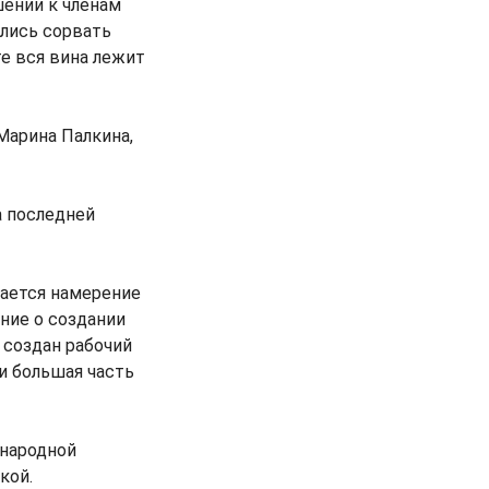
шении к членам
ались сорвать
е вся вина лежит
Марина Палкина,
а последней
чается намерение
ние о создании
 создан рабочий
и большая часть
ународной
кой.