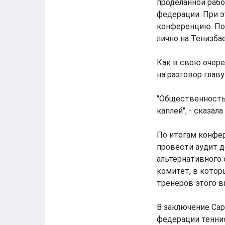
проделанной рабо
федерации. При э
конференцию. Поэ
лично на Тенизба
Как в свою очере
на разговор глав
"Общественность 
каплей", - сказала
По итогам конфер
провести аудит д
альтернативного 
комитет, в кото
тренеров этого в
В заключение Са
федерации тенни