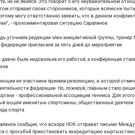
те, но не явился. Это говорит о его неуважительном отно
том отправил своих сторонников, которые всячески пыт
тому могу ответственно заявить, что в данном конфликт
еве", - прокомментировал ситуацию Саралинов.
дь уточнила редакции член инициативной группы, тренер 
у федерации пригласили за пять дней до мероприятия.
давно была недовольна его работой, а конференция стал
 она.
енции ее участники приняли резолюцию, в которой отме
еятельности федерации. Но, пожалуй, главным стало реше
органа - профессиональной ассоциации тенниса. Для этого
рый вошли именитые спортсмены, общественные деятели 
ида спорта.
ралинов сообщил, что вскоре НОК отправит письмо Межд
са с просьбой приостановить аккредитацию кыргызстанс