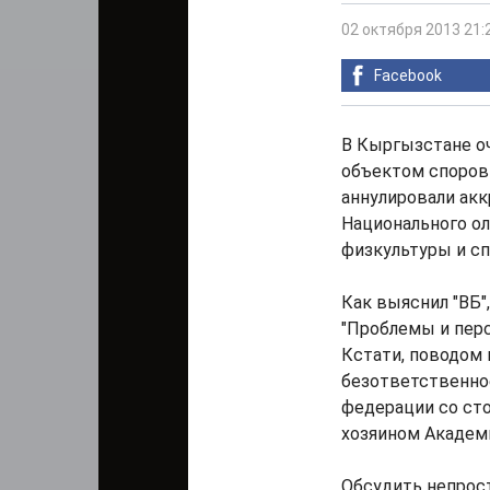
02 октября 2013 21:
Facebook
В Кыргызстане оч
объектом споров 
аннулировали акк
Национального ол
физкультуры и с
Как выяснил "ВБ"
"Проблемы и пер
Кстати, поводом к
безответственно
федерации со ст
хозяином Академи
Обсудить непрос