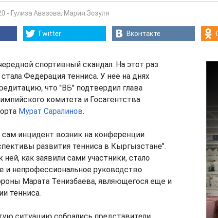
20
-
Гулиза Авазова
,
Мария Зозуля
Twitter
Вконтакте
ередной спортивный скандал. На этот раз
стала Федерация тенниса. У нее на днях
редитацию, что "ВБ" подтвердил глава
импийского комитета и Госагентства
порта
Мурат Саралинов
.
, сам инцидент возник на конференции
спективы развития тенниса в Кыргызстане".
 ней, как заявили сами участники, стало
е и непрофессиональное руководство
ороны Марата Тенизбаева, являющегося еще и
и тенниса.
тую ситуацию собрались представители