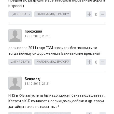
Предлагаю рвзрушить все заасфальтированные дороги
и трассы
0
ЦИТИРОВАТЬ
ЖАЛОБА МОДЕРАТОРУ
прохожий
12.10.2013, 23:21
если после 2011 года ГСМ ввозится без пошлины то
тогда почему он дороже чем в Бакиевкские времена?
0
ЦИТИРОВАТЬ
ЖАЛОБА МОДЕРАТОРУ
Бензоед
13.10.2013, 21:21
НПЗ в К-Б запустить бы надо ,может бенза подешевеет .
Кстати в К-Б кончаются ослики,змеи,собаки и др. твари
,катайцы такие не насытные !