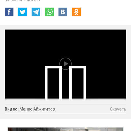
Скачать
Видео:
Манас Айжигитов
Видео:
Манас Айжигитов
Скачать