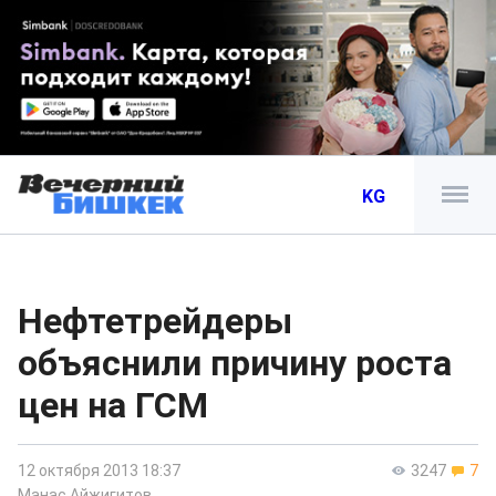
KG
Нефтетрейдеры
объяснили причину роста
цен на ГСМ
12 октября 2013 18:37
3247
7
Манас Айжигитов