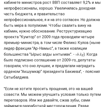
кабинете министров рост ВВП составляет 9,2% и мы
непрофессионалы, хорошо. Увеличилась доходная
часть бюджета, и правительство
непрофессиональное, я и на это согласен. Но должна
быть мера в популизме. Чтобы свалить вину на
кабмин, нужно обоснование. Реструктуризацию
проекта "Кумтор" от 2009 года проводили четыре
премьер-министра, в том числе Феликс Кулов (ныне
лидер фракции "Ар-Намыс", а также коалиции
vb.kg
большинства "Ырыс алды ынтымак". -
). Когда
было подписано соглашение от 2009-го, депутаты
говорили, что оно лучшее, и предлагали наградить
орденом "Акшумкар" президента Бакиева", - пояснил
Сатыбалдиев.
"Если не хотите просить прощения, это на вашей
совести. Мы можем улучшить условия только путем
переговоров. Или же давайте, сжав зубы, сами
займемся разработкой месторождения. Разве