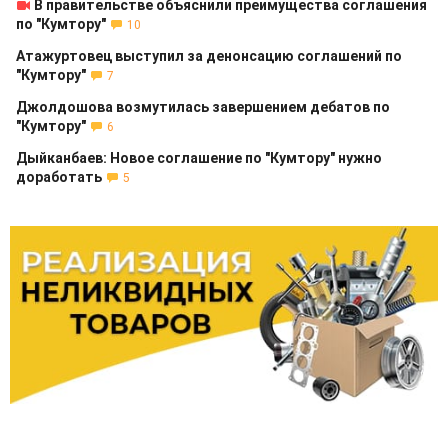
В правительстве объяснили преимущества соглашения
по "Кумтору"
10
Атажуртовец выступил за денонсацию соглашений по
"Кумтору"
7
Джолдошова возмутилась завершением дебатов по
"Кумтору"
6
Дыйканбаев: Новое соглашение по "Кумтору" нужно
доработать
5