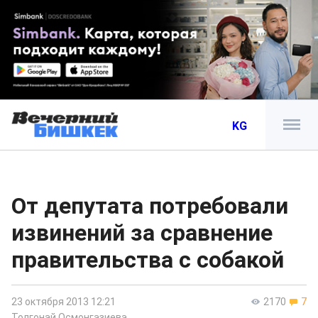
KG
От депутата потребовали
извинений за сравнение
правительства с собакой
23 октября 2013 12:21
2170
7
Толгонай Осмонгазиева