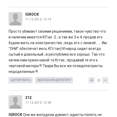
IGROCK
11.12.2013, 12:19
Просто убивают своими решениями, такое чувство что
в наличии имеется КГгаз -2 , а так же 3 и 4, продав его
будем жить на электричестве , ведь его с лихвой....... Им
"ОНИ" обеспечат весь КГстан) И народ сидит всегда
сытый и довольный , в республике все хорошо. Так что
зачем нам нужен какой та Кггаз , продавай те его к
чертовой матери !!! Твари Вы все же псевдопатриоты
недоделанные !!!
0
ЦИТИРОВАТЬ
ЖАЛОБА МОДЕРАТОРУ
312
11.12.2013, 12:38
IGROCK
Они же желудком думают, идиоты понять не