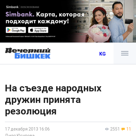
KG
На съезде народных
дружин принята
резолюция
17 декабря 2013 16:06
2551
11
Диля Юсупова